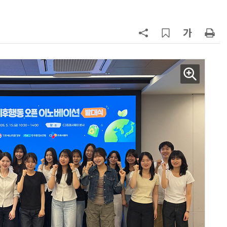
회복”
7
배민, 라이더 PASS 본인인증 도입
무자격 라이더 차단
8
“쿠팡, 7월 결제액 6조1100억 '역대
최대'…쿠팡이츠도 신기록”
9
네이버, 2분기 매출 3조3888억원
분기 기준 역대 최대
10
롯데百, 잠실서 첫 '서머마켓' 개최
포켓몬 별빛낙원 꾸린다