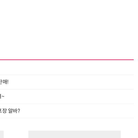
“계속 쫓아왔다”…도망치던 우크라 민간인 공격한 러 자폭 드론
진정한 우정?…친구 구하려다 둘 다 의자 틈에 목이 낀
판매!
여~
프장 알바?