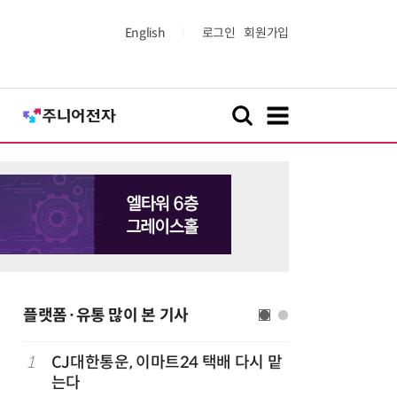
English
로그인
회원가입
플랫폼·유통 많이 본 기사
1
CJ대한통운, 이마트24 택배 다시 맡
6
[뉴스줌인]
준
는다
크'…“내