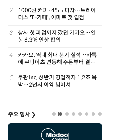
회복”
…
2
1000원 커피·45㎝ 피자…트레이
7
배민, 라
더스 'T-카페', 이마트 첫 입점
무자격 라
3
창사 첫 파업까지 갔던 카카오…연
8
“쿠팡, 7
봉 6.3% 인상 합의
최대'…
…
4
카카오, 역대 최대 분기 실적…카톡
9
네이버, 
에 쿠팡이츠 연동해 주문부터 결제까
분기 기준
지
…
5
쿠팡Inc, 상반기 영업적자 1.2조 육
10
롯데百, 
박…2년치 이익 넘어서
포켓몬 
주요 행사
❯