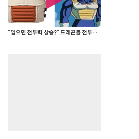
 순간
“입으면 전투력 상승?” 드래곤볼 전투복 닮은 중량조끼