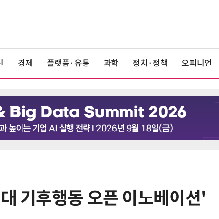
신
경제
플랫폼·유통
과학
정치·정책
오피니언
세대 기후행동 오픈 이노베이션'
6
[뉴스줌인] 쿠팡Inc, 2분기 '어닝쇼
크'…“내년 중순께 유출 사고 전 수