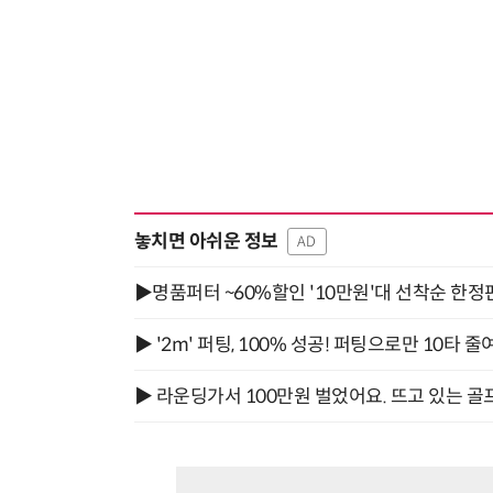
놓치면 아쉬운 정보
AD
▶명품퍼터 ~60%할인 '10만원'대 선착순 한정
▶ '2m' 퍼팅, 100% 성공! 퍼팅으로만 10타 줄
▶ 라운딩가서 100만원 벌었어요. 뜨고 있는 골