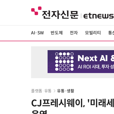
AI·SW
반도체
전자
모빌리티
통
플랫폼·유통
유통·생활
CJ프레시웨이, '미래