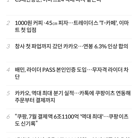
2
1000원 커피·45㎝ 피자…트레이더스 'T-카페', 이마
트 첫 입점
3
창사 첫 파업까지 갔던 카카오…연봉 6.3% 인상 합의
4
배민, 라이더 PASS 본인인증 도입…무자격 라이더 차
단
5
카카오, 역대 최대 분기 실적…카톡에 쿠팡이츠 연동해
주문부터 결제까지
6
“쿠팡, 7월 결제액 6조1100억 '역대 최대'…쿠팡이츠
도 신기록”