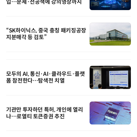
입…문제·전공책에 강의영상까지
“SK하이닉스, 중국 충칭 패키징공장
지분매각 등 검토”
모두의 AI, 통신·AI·클라우드·플랫
폼 참전한다…탐색전 치열
기관만 투자하던 특허, 개인에 열리
나…로열티 토큰증권 추진