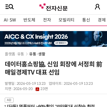
AI·SW
반도체
전자
모빌리티
통신
경제
플랫폼·유통
유통·생활
데이터홈쇼핑協, 신임 회장에 서정희 前
매일경제TV 대표 선임
발행일 : 2026-05-19 13:23
업데이트 : 2026-05-19 13:23
지면 :
2026-05-20
23면
[단독] 명품퍼터 ~60%할인 '10만원'대 선착순 한정판매!