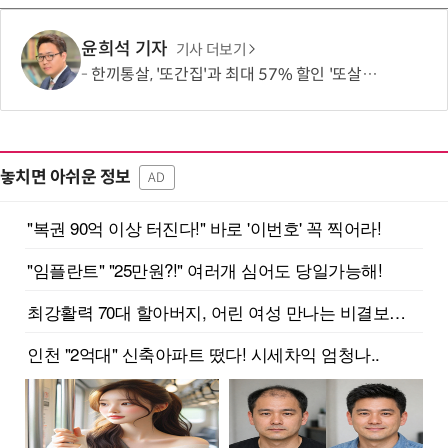
윤희석 기자
기사 더보기
한끼통살, '또간집'과 최대 57% 할인 '또살집' 프로모션
놓치면 아쉬운 정보
AD