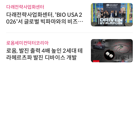
다래전략사업화센터
다래전략사업화센터, 'BIO USA 2
026'서 글로벌 빅파마와의 비즈니
스 미팅 지원…K-바이오 해외 진출
교두보 확보
로옴세미컨덕터코리아
로옴, 발진 출력 4배 높인 2세대 테
라헤르츠파 발진 디바이스 개발