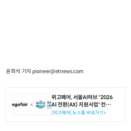
윤희석 기자 pioneer@etnews.com
위고페어, 서울AI허브 '2026
AI 전환(AX) 지원사업' 컨소
시엄 선정
[위고페어] 뉴스룸 바로가기>