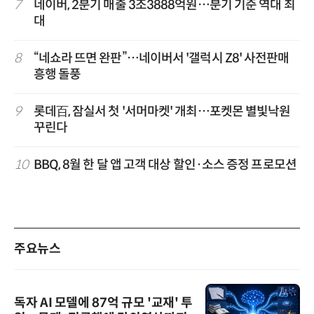
7
네이버, 2분기 매출 3조3888억원…분기 기준 역대 최
대
8
“네쇼라 뜨면 완판”…네이버서 '갤럭시 Z8' 사전판매
흥행 돌풍
9
롯데百, 잠실서 첫 '서머마켓' 개최…포켓몬 별빛낙원
꾸린다
10
BBQ, 8월 한 달 앱 고객 대상 할인·소스 증정 프로모션
주요뉴스
독자 AI 모델에 87억 규모 '교재' 투