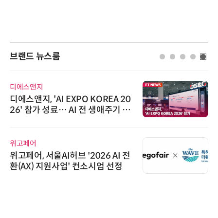
브랜드 뉴스룸
디에스앤지
디에스앤지, 'AI EXPO KOREA 20
26' 참가 성료… AI 전 생애주기 아
우르는 통합 솔루션 선봬
위고페어
위고페어, 서울AI허브 '2026 AI 전
환(AX) 지원사업' 컨소시엄 선정