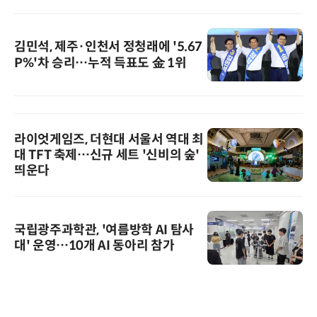
김민석, 제주·인천서 정청래에 '5.67
P%'차 승리…누적 득표도 金 1위
라이엇게임즈, 더현대 서울서 역대 최
대 TFT 축제…신규 세트 '신비의 숲'
띄운다
국립광주과학관, '여름방학 AI 탐사
대' 운영…10개 AI 동아리 참가