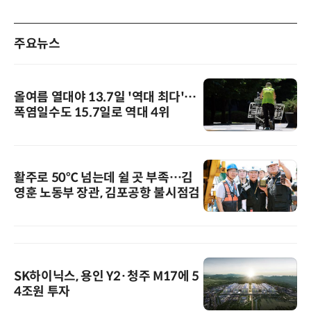
주요뉴스
올여름 열대야 13.7일 '역대 최다'…
폭염일수도 15.7일로 역대 4위
활주로 50℃ 넘는데 쉴 곳 부족…김
영훈 노동부 장관, 김포공항 불시점검
SK하이닉스, 용인 Y2·청주 M17에 5
4조원 투자