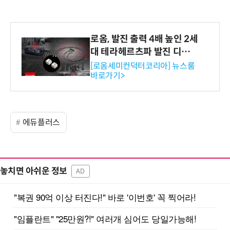
로옴, 발진 출력 4배 높인 2세
대 테라헤르츠파 발진 디바이
스 개발
[로옴세미컨덕터코리아] 뉴스룸
바로가기>
에듀플러스
놓치면 아쉬운 정보
AD