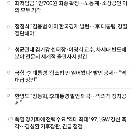
5
최저임금 1만700원 최종 확정…노동계·소상공인 이
의 모두 기각
6
정점식 “김용범 이미 한국경제 빌런…李 대통령, 경질
결단해야”
7
성균관대 김기강 센터장·이영희 교수, 차세대 반도체
분야 전문서 세계적 출판사서 발간
8
국힘, 李 대통령 '형소법 안 읽어봤다' 발언 공세…“역
대급 망언”
9
한병도 “장동혁, 李대통령 발언 왜곡…악의적 정치공
세”
10
폭염 장기화에 전력수요 '역대 최대' 97.1GW 경신 촉
각…김성환 기후장관, 긴급 점검