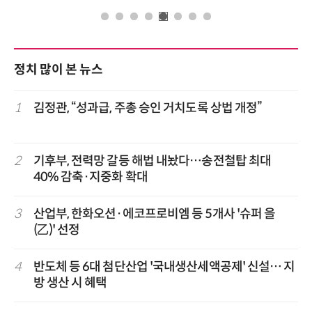
정치 많이 본 뉴스
1
김정관, “성과급, 주총 승인 거치도록 상법 개정”
2
기후부, 전력망 갈등 해법 내놨다…송전철탑 최대
40% 감축·지중화 확대
3
산업부, 한화오션·에코프로비엠 등 5개사 '슈퍼 을
(乙)' 선정
4
반도체 등 6대 첨단산업 '국내생산세액공제' 신설… 지
방 생산 시 혜택