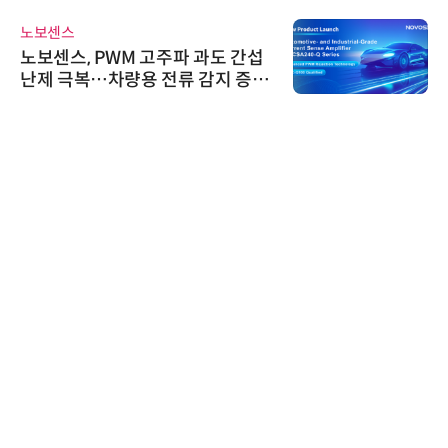
노보센스
노보센스, PWM 고주파 과도 간섭
난제 극복…차량용 전류 감지 증폭
기