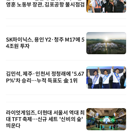
영훈 노동부 장관, 김포공항 불시점검
SK하이닉스, 용인 Y2·청주 M17에 5
4조원 투자
김민석, 제주·인천서 정청래에 '5.67
P%'차 승리…누적 득표도 金 1위
라이엇게임즈, 더현대 서울서 역대 최
대 TFT 축제…신규 세트 '신비의 숲'
띄운다