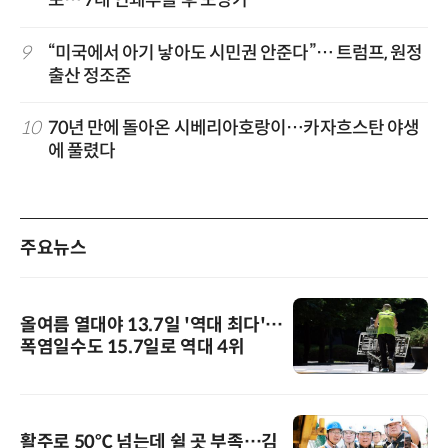
9
“미국에서 아기 낳아도 시민권 안준다”… 트럼프, 원정
출산 정조준
10
70년 만에 돌아온 시베리아호랑이…카자흐스탄 야생
에 풀렸다
주요뉴스
올여름 열대야 13.7일 '역대 최다'…
폭염일수도 15.7일로 역대 4위
활주로 50℃ 넘는데 쉴 곳 부족…김