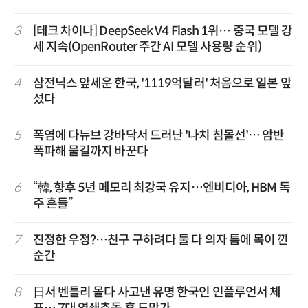
3
[테크 차이나] DeepSeek V4 Flash 1위… 중국 모델 강
세 지속(OpenRouter 주간 AI 모델 사용량 순위)
4
삼전닉스 앞세운 한국, '1119억달러' 처음으로 일본 앞
섰다
5
폭염에 다뉴브 강바닥서 드러난 '나치 침몰선'… 암반
폭파해 물길까지 바꾼다
6
“韓, 향후 5년 메모리 최강국 유지…엔비디아, HBM 독
주 흔들”
7
진정한 우정?…친구 구하려다 둘 다 의자 틈에 목이 낀
순간
8
日서 벤틀리 몰다 사고낸 유명 한국인 인플루언서 체
포… 7대 연쇄추돌 후 도망가