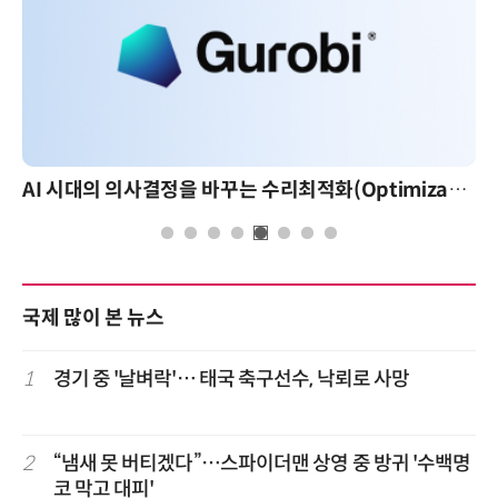
AI 시대의 의사결정을 바꾸는 수리최적화(Optimization): 실제 산업 적용 사례와 활용 전략
국제 많이 본 뉴스
1
경기 중 '날벼락'… 태국 축구선수, 낙뢰로 사망
2
“냄새 못 버티겠다”…스파이더맨 상영 중 방귀 '수백명
코 막고 대피'