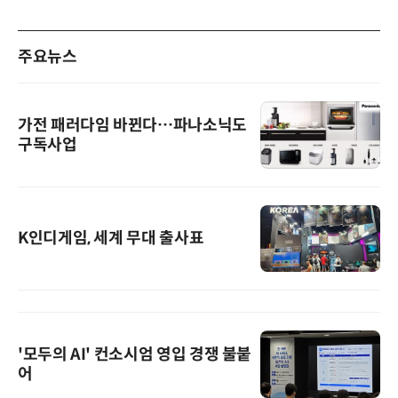
주요뉴스
가전 패러다임 바뀐다…파나소닉도
구독사업
K인디게임, 세계 무대 출사표
'모두의 AI' 컨소시엄 영입 경쟁 불붙
어