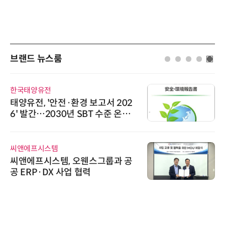
브랜드 뉴스룸
한국태양유전
태양유전, '안전·환경 보고서 202
6' 발간…2030년 SBT 수준 온실
가스 감축 추진
씨앤에프시스템
씨앤에프시스템, 오웬스그룹과 공
공 ERP·DX 사업 협력