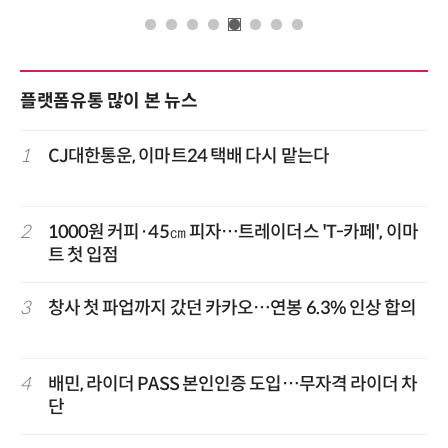
플랫폼유통 많이 본 뉴스
1
CJ대한통운, 이마트24 택배 다시 맡는다
2
1000원 커피·45㎝ 피자…트레이더스 'T-카페', 이마
트 첫 입점
3
창사 첫 파업까지 갔던 카카오…연봉 6.3% 인상 합의
4
배민, 라이더 PASS 본인인증 도입…무자격 라이더 차
단