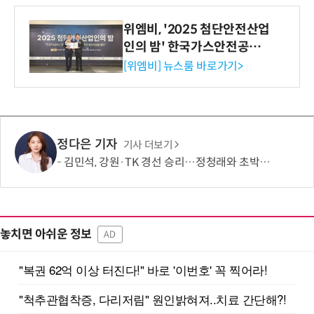
위엠비, '2025 첨단안전산업
인의 밤' 한국가스안전공사
사장상 수상
[위엠비] 뉴스룸 바로가기>
정다은 기자
기사 더보기
김민석, 강원·TK 경선 승리…정청래와 초박빙 승부 지속
놓치면 아쉬운 정보
AD