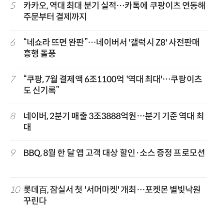
5
카카오, 역대 최대 분기 실적…카톡에 쿠팡이츠 연동해
주문부터 결제까지
6
“네쇼라 뜨면 완판”…네이버서 '갤럭시 Z8' 사전판매
흥행 돌풍
7
“쿠팡, 7월 결제액 6조1100억 '역대 최대'…쿠팡이츠
도 신기록”
8
네이버, 2분기 매출 3조3888억원…분기 기준 역대 최
대
9
BBQ, 8월 한 달 앱 고객 대상 할인·소스 증정 프로모션
10
롯데百, 잠실서 첫 '서머마켓' 개최…포켓몬 별빛낙원
꾸린다