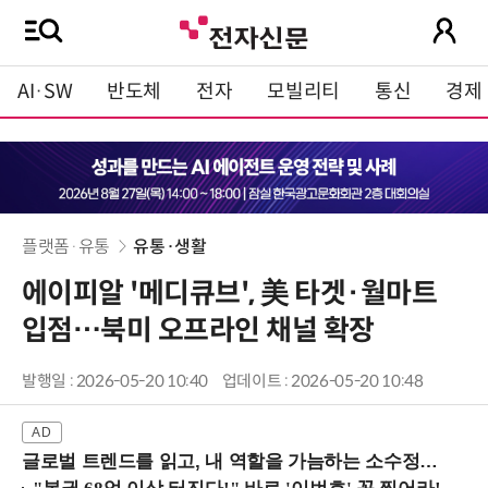
AI·SW
반도체
전자
모빌리티
통신
경제
플랫폼·유통
유통·생활
에이피알 '메디큐브', 美 타겟·월마트
입점…북미 오프라인 채널 확장
발행일 : 2026-05-20 10:40
업데이트 : 2026-05-20 10:48
글로벌 트렌드를 읽고, 내 역할을 가늠하는 소수정예 실습 워크숍 (8/28 신논현역)