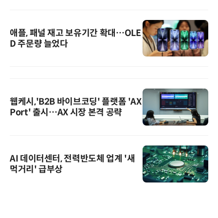
애플, 패널 재고 보유기간 확대…OLE
D 주문량 늘었다
웹케시,'B2B 바이브코딩' 플랫폼 'AX
Port' 출시…AX 시장 본격 공략
AI 데이터센터, 전력반도체 업계 '새
먹거리' 급부상