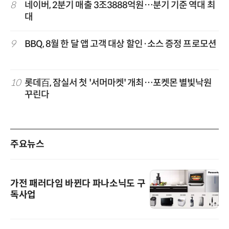
8
네이버, 2분기 매출 3조3888억원…분기 기준 역대 최
대
9
BBQ, 8월 한 달 앱 고객 대상 할인·소스 증정 프로모션
10
롯데百, 잠실서 첫 '서머마켓' 개최…포켓몬 별빛낙원
꾸린다
주요뉴스
가전 패러다임 바뀐다 파나소닉도 구
독사업