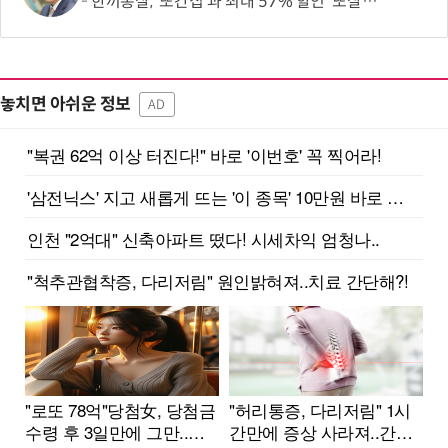
한끼통살, '또간집'과 최대 57% 할인 '또살집' 프로모션
놓치면 아쉬운 정보
AD