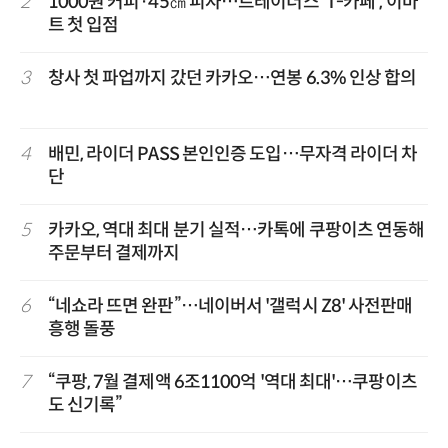
2
1000원 커피·45㎝ 피자…트레이더스 'T-카페', 이마
트 첫 입점
3
창사 첫 파업까지 갔던 카카오…연봉 6.3% 인상 합의
4
배민, 라이더 PASS 본인인증 도입…무자격 라이더 차
단
5
카카오, 역대 최대 분기 실적…카톡에 쿠팡이츠 연동해
주문부터 결제까지
6
“네쇼라 뜨면 완판”…네이버서 '갤럭시 Z8' 사전판매
흥행 돌풍
7
“쿠팡, 7월 결제액 6조1100억 '역대 최대'…쿠팡이츠
도 신기록”