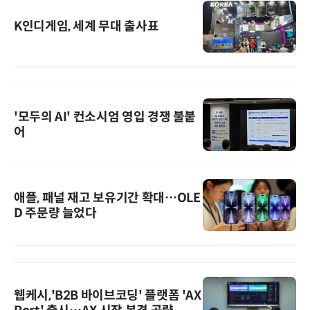
K인디게임, 세계 무대 출사표
'모두의 AI' 컨소시엄 영입 경쟁 불붙
어
애플, 패널 재고 보유기간 확대…OLE
D 주문량 늘었다
웹케시,'B2B 바이브코딩' 플랫폼 'AX