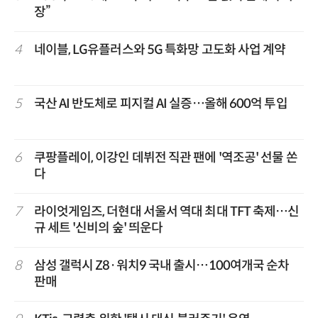
장”
4
네이블, LG유플러스와 5G 특화망 고도화 사업 계약
5
국산 AI 반도체로 피지컬 AI 실증…올해 600억 투입
6
쿠팡플레이, 이강인 데뷔전 직관 팬에 '역조공' 선물 쏜
다
7
라이엇게임즈, 더현대 서울서 역대 최대 TFT 축제…신
규 세트 '신비의 숲' 띄운다
8
삼성 갤럭시 Z8·워치9 국내 출시…100여개국 순차
판매