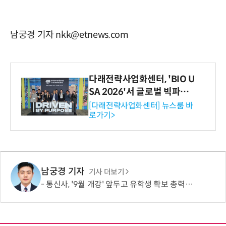
남궁경 기자 nkk@etnews.com
다래전략사업화센터, 'BIO U
SA 2026'서 글로벌 빅파마
와의 비즈니스 미팅 지원…K
[다래전략사업화센터] 뉴스룸 바
로가기>
-바이오 해외 진출 교두보 확
보
남궁경 기자
기사 더보기
통신사, '9월 개강' 앞두고 유학생 확보 총력…순증 경쟁 새 격전지