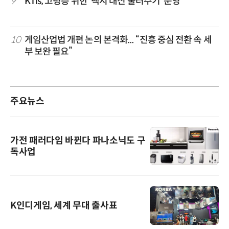
9
KTis, 고령층 위한 '택시 대신 불러주기' 운영
10
게임산업법 개편 논의 본격화... “진흥 중심 전환 속 세
부 보완 필요”
주요뉴스
가전 패러다임 바뀐다 파나소닉도 구
독사업
K인디게임, 세계 무대 출사표