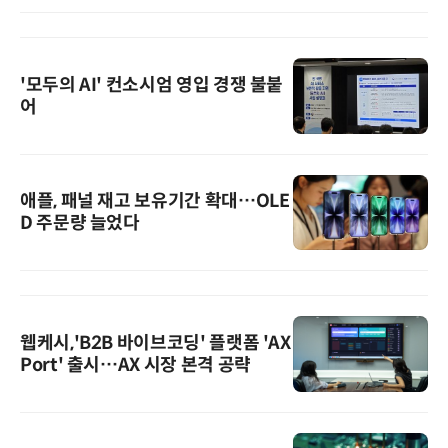
'모두의 AI' 컨소시엄 영입 경쟁 불붙
어
애플, 패널 재고 보유기간 확대…OLE
D 주문량 늘었다
웹케시,'B2B 바이브코딩' 플랫폼 'AX
Port' 출시…AX 시장 본격 공략