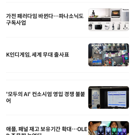
가전 패러다임 바뀐다…파나소닉도
구독사업
K인디게임, 세계 무대 출사표
'모두의 AI' 컨소시엄 영입 경쟁 불붙
어
애플, 패널 재고 보유기간 확대…OLE