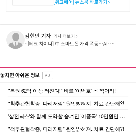
시엄 선정
[위고페어] 뉴스룸 바로가기>
김현민 기자
기사 더보기
[테크 차이나] 中 스마트폰 가격 폭등…AI·5G로 모바일 산업 패러다임 전환 모색
놓치면 아쉬운 정보
AD