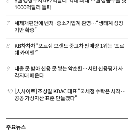
6
6월 경상수지 497억달러 '역대 최대'…월 상품수출 첫
1000억달러 돌파
7
세제개편안에 벤처·중소기업계 환영…“생태계 성장
기반 확충”
8
KB차차차 “포르쉐 브랜드 중고차 판매량 1위는 '포르
쉐 카이엔'”
9
대출 못 받아 신용 못 쌓는 악순환…서민 신용평가 사
각지대 메운다
10
[人사이트] 조성일 KDAC 대표 “국세청 수탁은 시작…
공공 가상자산 표준 만들겠다”
주요뉴스