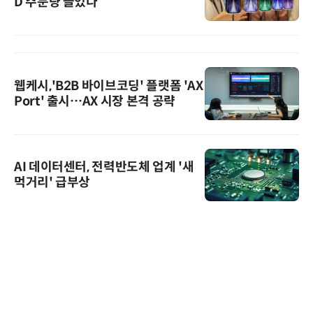
D 주문량 늘었다
웹케시,'B2B 바이브코딩' 플랫폼 'AX
Port' 출시…AX 시장 본격 공략
AI 데이터센터, 전력반도체 업계 '새
먹거리' 급부상