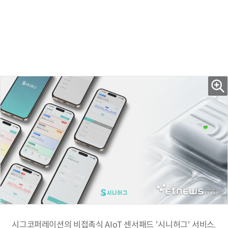
시그코퍼레이션의 비접촉식 AIoT 센서패드 '시니허그' 서비스.