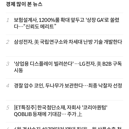
경제 많이 본 뉴스
1
보험설계사, 1200%룰 확대 앞두고 '상장 GA'로 쏠렸
다…“신뢰도 메리트”
2
삼성전자, 美 국립연구소와 차세대 난방 기술 개발한다
3
'상업용 디스플레이 빌려쓴다' …LG전자, 美 B2B 구독
시동
4
경찰 압수 코인, 두나무가 보관한다…최종 낙찰자 선정
5
[ET특징주] 한국첨단소재, 자회사 '코리아퀀텀'
QOBLIB 등재에 기대감… 주가 上