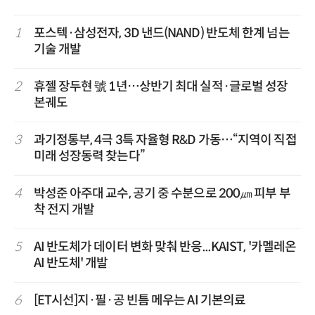
1
포스텍·삼성전자, 3D 낸드(NAND) 반도체 한계 넘는
기술 개발
2
휴젤 장두현 號 1년…상반기 최대 실적·글로벌 성장
본궤도
3
과기정통부, 4극 3특 자율형 R&D 가동…“지역이 직접
미래 성장동력 찾는다”
4
박성준 아주대 교수, 공기 중 수분으로 200㎛ 피부 부
착 전지 개발
5
AI 반도체가 데이터 변화 맞춰 반응...KAIST, '카멜레온
AI 반도체' 개발
6
[ET시선]지·필·공 빈틈 메우는 AI 기본의료