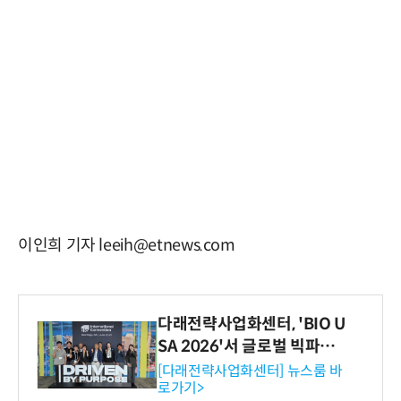
이인희 기자 leeih@etnews.com
다래전략사업화센터, 'BIO U
SA 2026'서 글로벌 빅파마
와의 비즈니스 미팅 지원…K
[다래전략사업화센터] 뉴스룸 바
로가기>
-바이오 해외 진출 교두보 확