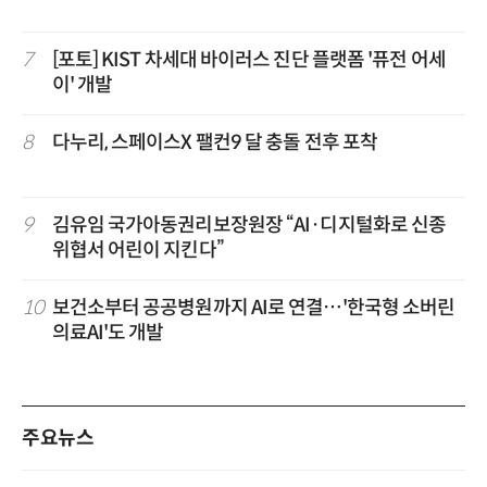
7
[포토] KIST 차세대 바이러스 진단 플랫폼 '퓨전 어세
이' 개발
8
다누리, 스페이스X 팰컨9 달 충돌 전후 포착
9
김유임 국가아동권리보장원장 “AI·디지털화로 신종
위협서 어린이 지킨다”
10
보건소부터 공공병원까지 AI로 연결…'한국형 소버린
의료AI'도 개발
주요뉴스