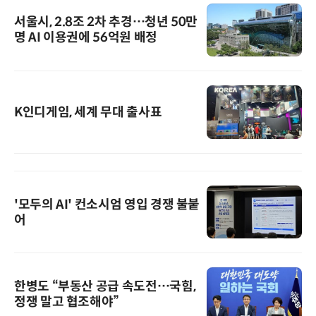
서울시, 2.8조 2차 추경…청년 50만
명 AI 이용권에 56억원 배정
K인디게임, 세계 무대 출사표
'모두의 AI' 컨소시엄 영입 경쟁 불붙
어
한병도 “부동산 공급 속도전…국힘,
정쟁 말고 협조해야”