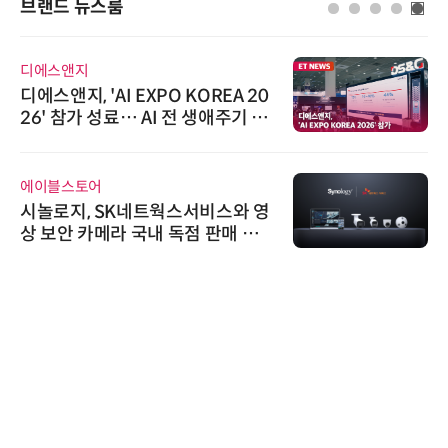
브랜드 뉴스룸
다래전략사업화센터
다래전략사업화센터, 'BIO USA 2
026'서 글로벌 빅파마와의 비즈니
스 미팅 지원…K-바이오 해외 진출
교두보 확보
씨앤에프시스템
씨앤에프시스템, 오웬스그룹과 공
공 ERP·DX 사업 협력
비쉐이
비쉐이, 모든 주요 리모컨 코드 지
원하는 TSOP15300 시리즈 IR 수
신기 출시