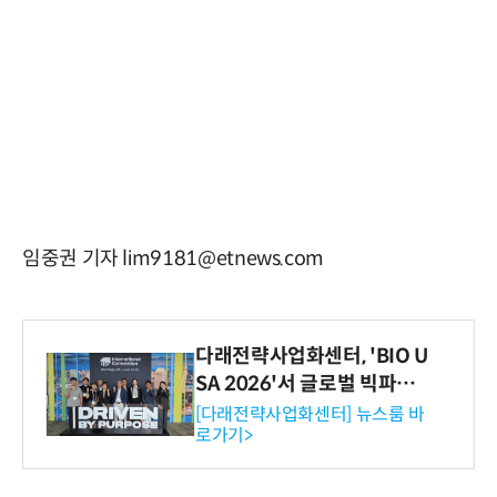
임중권 기자 lim9181@etnews.com
다래전략사업화센터, 'BIO U
SA 2026'서 글로벌 빅파마
와의 비즈니스 미팅 지원…K
[다래전략사업화센터] 뉴스룸 바
로가기>
-바이오 해외 진출 교두보 확
보