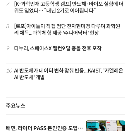
7
[K-과학인재 고등학생 캠프] 반도체·바이오 실험에 더
위도 잊었다… “내년 2기로 이어집니다”
8
[르포]아이들이 직접 첨단 전자현미경 다루며 과학원
리 체득...과학체험 제공 '주니어닥터' 현장
9
다누리, 스페이스X 팰컨9 달 충돌 전후 포착
10
AI 반도체가 데이터 변화 맞춰 반응...KAIST, '카멜레온
AI 반도체' 개발
주요뉴스
배민, 라이더 PASS 본인인증 도입…