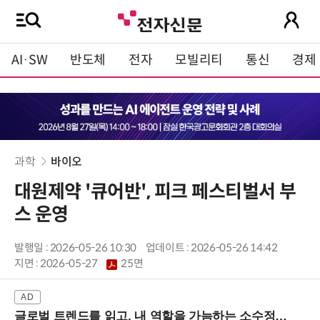
AI·SW
반도체
전자
모빌리티
통신
경제
과학
바이오
대원제약 '큐어반', 피크 페스티벌서 부
스 운영
발행일 : 2026-05-26 10:30
업데이트 : 2026-05-26 14:42
지면 :
2026-05-27
25면
글로벌 트렌드를 읽고, 내 역할을 가늠하는 소수정예 실습 워크숍 (8/28 신논현역)