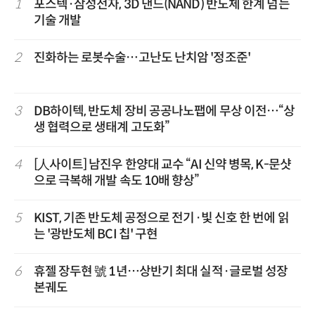
1
포스텍·삼성전자, 3D 낸드(NAND) 반도체 한계 넘는
기술 개발
2
진화하는 로봇수술…고난도 난치암 '정조준'
3
DB하이텍, 반도체 장비 공공나노팹에 무상 이전…“상
생 협력으로 생태계 고도화”
4
[人사이트] 남진우 한양대 교수 “AI 신약 병목, K-문샷
으로 극복해 개발 속도 10배 향상”
5
KIST, 기존 반도체 공정으로 전기·빛 신호 한 번에 읽
는 '광반도체 BCI 칩' 구현
6
휴젤 장두현 號 1년…상반기 최대 실적·글로벌 성장
본궤도