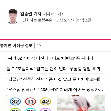
임중권 기자
기사 더보기
진화하는 로봇수술…고난도 난치암 '정조준'
놓치면 아쉬운 정보
AD