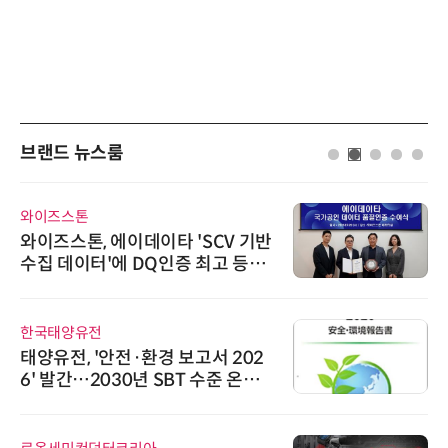
브랜드 뉴스룸
와이즈스톤
와이즈스톤, 에이데이타 'SCV 기반
수집 데이터'에 DQ인증 최고 등급
수여
한국태양유전
태양유전, '안전·환경 보고서 202
6' 발간…2030년 SBT 수준 온실
가스 감축 추진