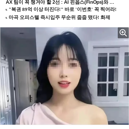
AX 팀이 꼭 챙겨야 할 2선 : AI 핀옵스(FinOps)와 토큰 거버넌스 (8/21 잠실역)