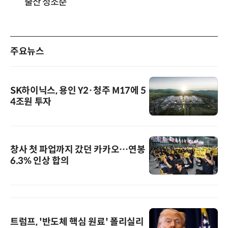
출산 정조준
주요뉴스
SK하이닉스, 용인 Y2·청주 M17에 5
4조원 투자
창사 첫 파업까지 갔던 카카오…연봉
6.3% 인상 합의
트럼프, '반도체 핵심 원료' 폴리실리