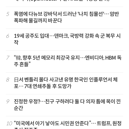
5
폭염에 다뉴브 강바닥서 드러난 '나치 침몰선'… 암반
폭파해 물길까지 바꾼다
6
19세 공주도 입대…덴마크, 국방력 강화 속 군 복무 시
작
7
“韓, 향후 5년 메모리 최강국 유지…엔비디아, HBM 독
주 흔들”
8
日서 벤틀리 몰다 사고낸 유명 한국인 인플루언서 체
포… 7대 연쇄추돌 후 도망가
9
진정한 우정?…친구 구하려다 둘 다 의자 틈에 목이 낀
순간
10
“미국에서 아기 낳아도 시민권 안준다”… 트럼프, 원정