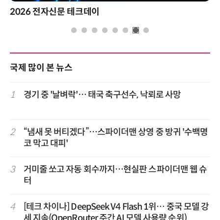
2026 전자신문 테크데이
국제 많이 본 뉴스
1
경기 중 '날벼락'… 태국 축구선수, 낙뢰로 사망
2
“냄새 못 버티겠다”…스파이더맨 상영 중 방귀 '수백명
코 막고 대피'
3
거미줄 쏘고 자동 회수까지…현실판 스파이더맨 웹 슈
터
4
[테크 차이나] DeepSeek V4 Flash 1위… 중국 모델 강
세 지속(OpenRouter 주간 AI 모델 사용량 순위)