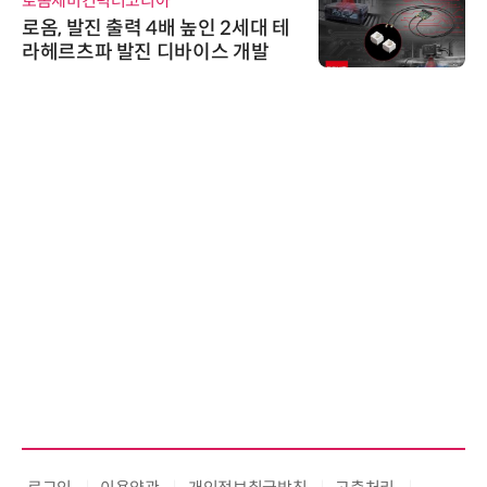
로옴세미컨덕터코리아
로옴, 발진 출력 4배 높인 2세대 테
라헤르츠파 발진 디바이스 개발