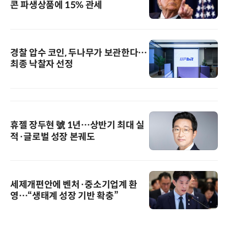
콘 파생상품에 15% 관세
경찰 압수 코인, 두나무가 보관한다…
최종 낙찰자 선정
휴젤 장두현 號 1년…상반기 최대 실
적·글로벌 성장 본궤도
세제개편안에 벤처·중소기업계 환
영…“생태계 성장 기반 확충”