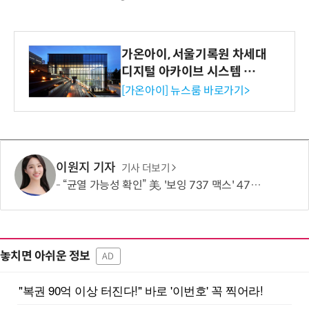
가온아이, 서울기록원 차세대
디지털 아카이브 시스템 구축
수행
[가온아이] 뉴스룸 바로가기>
이원지 기자
기사 더보기
“균열 가능성 확인” 美, '보잉 737 맥스' 471대 점검 명령…한국 노선은 괜찮나?
놓치면 아쉬운 정보
AD