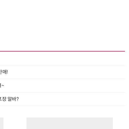
“계속 쫓아왔다”…도망치던 우크라 민간인 공격한 러 자폭 드론
진정한 우정?…친구 구하려다 둘 다 의자 틈에 목이 낀
판매!
여~
프장 알바?