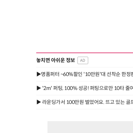
놓치면 아쉬운 정보
AD
▶명품퍼터 ~60%할인 '10만원'대 선착순 한정
▶ '2m' 퍼팅, 100% 성공! 퍼팅으로만 10타 줄
▶ 라운딩가서 100만원 벌었어요. 뜨고 있는 골