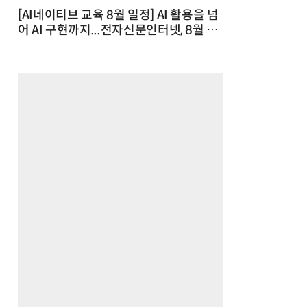
[AI네이티브 교육 8월 일정] AI 활용을 넘
어 AI 구현까지...전자신문인터넷, 8월 실
전 교육·워크숍 개최 발행일 : 2026-07-
23 10:46