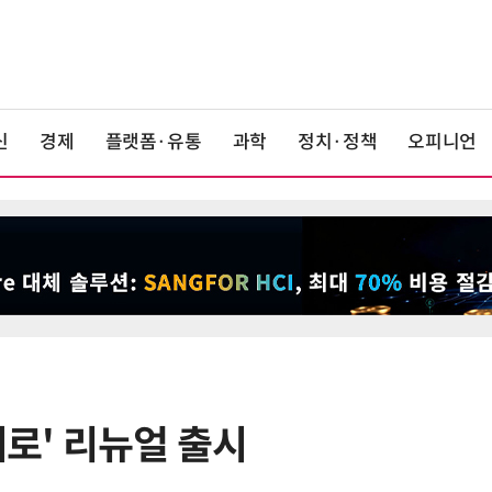
신
경제
플랫폼·유통
과학
정치·정책
오피니언
제로' 리뉴얼 출시
6
카카오, 역대 최대 분기 실적…카톡
에 쿠팡이츠 연동해 주문부터 결제