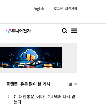
English
로그인
회원가입
플랫폼·유통 많이 본 기사
1
CJ대한통운, 이마트24 택배 다시 맡
6
카카오, 
까
는다
에 쿠팡이