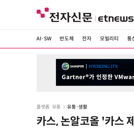
AI·SW
반도체
전자
모빌리티
통
플랫폼·유통
유통·생활
카스, 논알코올 '카스 