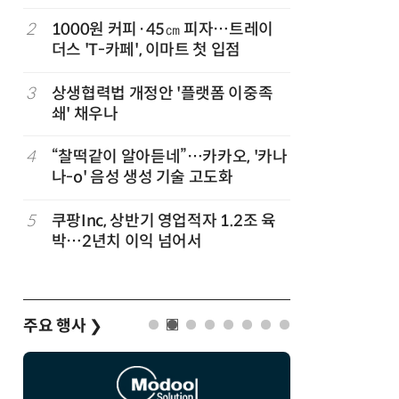
지
2
1000원 커피·45㎝ 피자…트레이
7
“쿠팡, 7
더스 'T-카페', 이마트 첫 입점
최대'…
3
상생협력법 개정안 '플랫폼 이중족
8
[뉴스줌인]
준
쇄' 채우나
크'…“내
회복”
정
4
“찰떡같이 알아듣네”…카카오, '카나
9
우유 감산
나-o' 음성 생성 기술 고도화
기준 놓고
…
5
쿠팡Inc, 상반기 영업적자 1.2조 육
10
네이버, 
박…2년치 이익 넘어서
분기 기준
주요 행사
❯