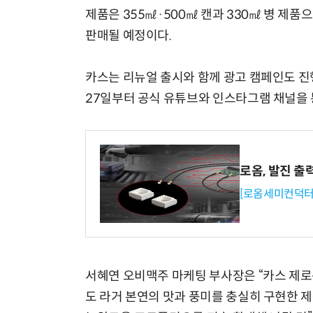
제품은 355㎖·500㎖ 캔과 330㎖ 병 제품
판매될 예정이다.
카스는 리뉴얼 출시와 함께 광고 캠페인도 진
27일부터 공식 유튜브와 인스타그램 채널을 
로옴, 발진 출
[로옴세미컨덕터
서혜연 오비맥주 마케팅 부사장은 “카스 제
도 라거 본연의 맛과 풍미를 충실히 구현한 