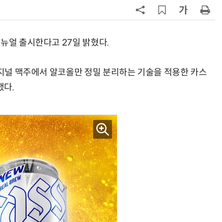
지
7
“쿠팡, 7월 결제액 6조1100억 '역대
최대'…쿠팡이츠도 신기록”
뉴얼 출시한다고 27일 밝혔다.
8
[뉴스줌인] 쿠팡Inc, 2분기 '어닝쇼
크'…“내년 중순께 유출 사고 전 수
오리지널 맥주에서 알코올만 정밀 분리하는 기술을 적용한 카스
회복”
했다.
9
우유 감산 협상 8월 말로 연장…산
기준 놓고 '평행선'
10
네이버, 2분기 매출 3조3888억원
분기 기준 역대 최대