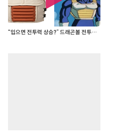
 순간
“입으면 전투력 상승?” 드래곤볼 전투복 닮은 중량조끼