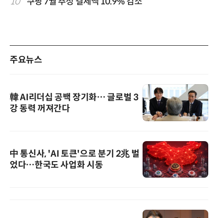
10
“쿠팡 7월 추정 결제액 10.9% 감소”
주요뉴스
韓 AI리더십 공백 장기화… 글로벌 3
강 동력 꺼져간다
中 통신사, 'AI 토큰'으로 분기 2兆 벌
었다…한국도 사업화 시동