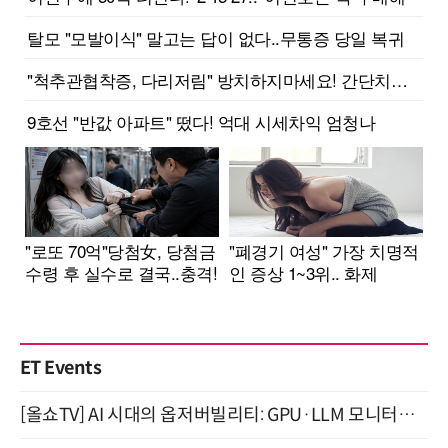
ET Events
[올쇼TV] AI 시대의 옵저버빌리티: GPU·LLM 모니터링부터 AI 기반 장애 대응까지 (8/11 생방송)