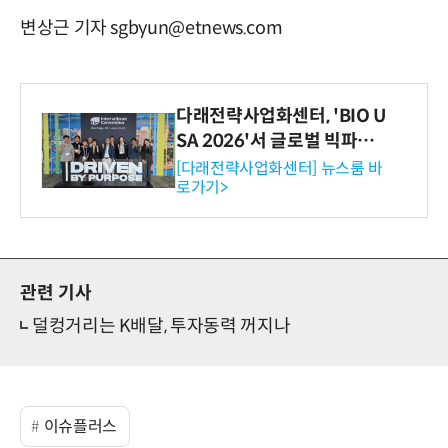
변상근 기자 sgbyun@etnews.com
다래전략사업화센터, 'BIO U
SA 2026'서 글로벌 빅파마
와의 비즈니스 미팅 지원…K
[다래전략사업화센터] 뉴스룸 바
로가기>
-바이오 해외 진출 교두보 확
보
관련 기사
덜컹거리는 K배달, 투자동력 꺼지나
이슈플러스