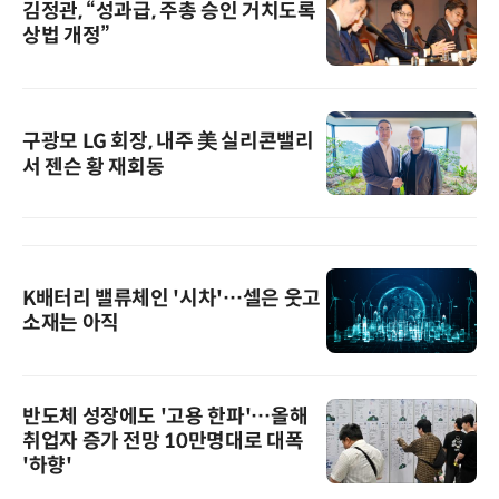
김정관, “성과급, 주총 승인 거치도록
상법 개정”
구광모 LG 회장, 내주 美 실리콘밸리
서 젠슨 황 재회동
K배터리 밸류체인 '시차'…셀은 웃고
소재는 아직
반도체 성장에도 '고용 한파'…올해
취업자 증가 전망 10만명대로 대폭
'하향'