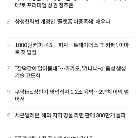
매'로 프리미엄 상권 정조준
5
상생협력법 개정안 '플랫폼 이중족쇄' 채우나
6
1000원 커피·45㎝ 피자…트레이더스 'T-카페', 이마
트 첫 입점
7
“찰떡같이 알아듣네”…카카오, '카나나-o' 음성 생성
기술 고도화
8
쿠팡Inc, 상반기 영업적자 1.2조 육박…2년치 이익 넘
어서
9
세븐일레븐, 해외 지역 명물 라면 판매 300만개 돌파