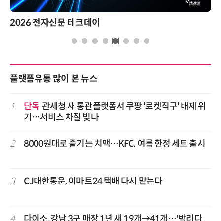
2026 전자신문 테크데이
플랫폼유통 많이 본 뉴스
1
단독
관세청 새 통관플랫폼서 쿠팡 '로켓직구' 배제 위
기…서비스 차질 빚나
2
8000원대로 즐기는 치맥…KFC, 여름 한정 세트 출시
3
CJ대한통운, 이마트24 택배 다시 맡는다
4
다이소, 강남 3구 매장 1년 새 19개→41개…'박리다