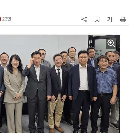
7
[K-과학인재 고등학생 캠프] 반도체
·바이오 실험에 더위도 잊었다…
23면
“내년 2기로 이어집니다”
8
KIST, 기존 반도체 공정으로 전기·
빛 신호 한 번에 읽는 '광반도체 BCI
칩' 구현
9
“아스트라제네카·BMS, 577조원 
모 초대형 합병 논의”
10
특구재단, 한·미 첨단바이오 협력 강
화…존스홉킨스·하버드와 기술사
화 논의