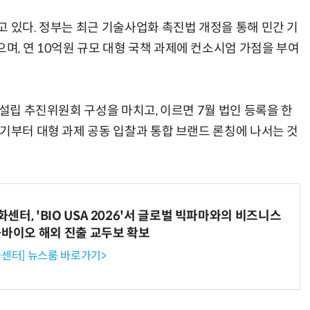
고 있다. 정부는 최근 기술사업화 촉진법 개정을 통해 민간 기
, 연 10억원 규모 대형 국책 과제에 컨소시엄 가점을 부여
거미줄 쏘고 자동 회수까지…현실판 스파이더맨 웹 슈터
70년 만에 돌아온 시베리아호랑이…카자흐스탄 야생에 풀렸다
 설립 추진위원회 구성을 마치고, 이르면 7월 법인 등록을 한
반기부터 대형 과제 공동 입찰과 통합 브랜드 론칭에 나서는 것
터, 'BIO USA 2026'서 글로벌 빅파마와의 비즈니스
-바이오 해외 진출 교두보 확보
센터] 뉴스룸 바로가기>