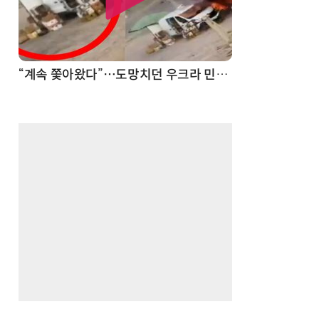
“계속 쫓아왔다”…도망치던 우크라 민간인 공격한 러 자폭 드론