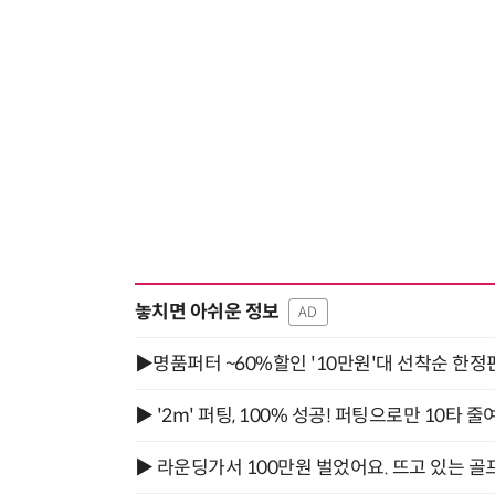
놓치면 아쉬운 정보
AD
▶명품퍼터 ~60%할인 '10만원'대 선착순 한정
▶ '2m' 퍼팅, 100% 성공! 퍼팅으로만 10타 줄
▶ 라운딩가서 100만원 벌었어요. 뜨고 있는 골