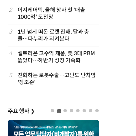
2
이지케어텍, 올해 창사 첫 '매출
7
[K-과학
1000억' 도전장
·바이오 
“내년 2
3
1년 넘게 떠돈 로켓 잔해, 달과 충
8
KIST,
돌…다누리가 지켜본다
빛 신호 한
칩' 구현
규
4
셀트리온 고수익 제품, 美 3대 PBM
9
“아스트라
뚫었다…하반기 성장 가속화
모 초대형
5
진화하는 로봇수술…고난도 난치암
10
특구재단,
업
'정조준'
화…존스
화 논의
주요 행사
❯