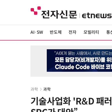
AI·SW
반도체
전자
모빌리티
통
과학
과학
기술사업화 'R&D 패