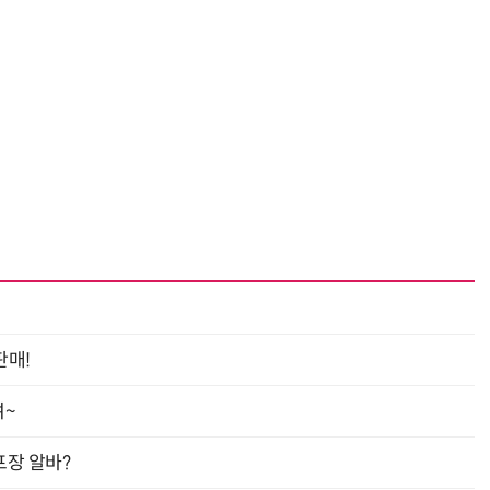
판매!
여~
프장 알바?