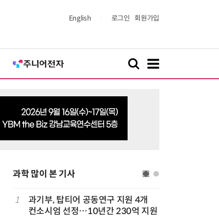
English
로그인
회원가입
과학 많이 본 기사
정
1
과기부, 탑티어 공동연구 지원 4개
6
“망막 찍
컨소시엄 선정…10년간 230억 지원
부, 첨단 