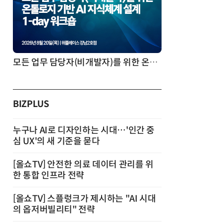
모든 업무 담당자(비개발자)를 위한 온톨로지 기반 AI 지식체계 설계 1-day 워크숍
BIZPLUS
누구나 AI로 디자인하는 시대…'인간 중
심 UX'의 새 기준을 묻다
[올쇼TV] 안전한 의료 데이터 관리를 위
한 통합 인프라 전략
[올쇼TV] 스플렁크가 제시하는 "AI 시대
의 옵저버빌리티" 전략