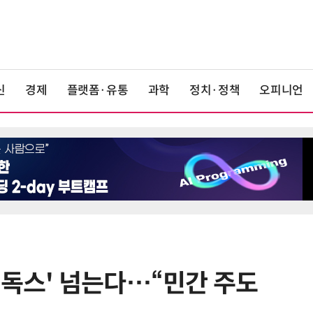
신
경제
플랫폼·유통
과학
정치·정책
오피니언
러독스' 넘는다…“민간 주도
6
“망막 찍자 심혈관 고위험 판정”…
부, 첨단 의료 AI 임상 확산 지원