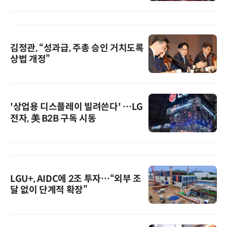
김정관, “성과급, 주총 승인 거치도록
상법 개정”
'상업용 디스플레이 빌려쓴다' …LG
전자, 美 B2B 구독 시동
LGU+, AIDC에 2조 투자…“외부 조
달 없이 단계적 확장”