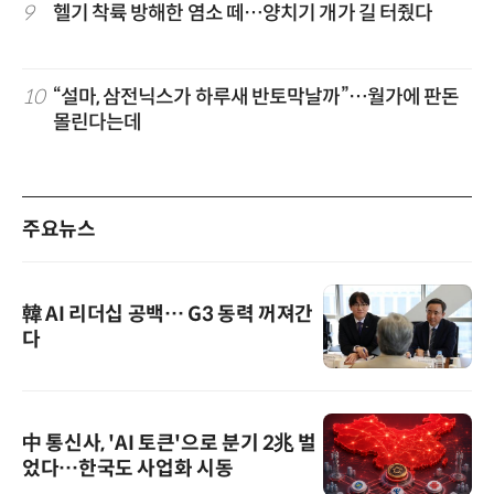
9
헬기 착륙 방해한 염소 떼…양치기 개가 길 터줬다
10
“설마, 삼전닉스가 하루새 반토막날까”…월가에 판돈
몰린다는데
주요뉴스
韓 AI 리더십 공백… G3 동력 꺼져간
다
中 통신사, 'AI 토큰'으로 분기 2兆 벌
었다…한국도 사업화 시동