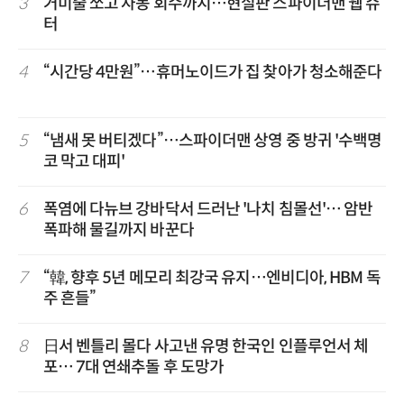
3
거미줄 쏘고 자동 회수까지…현실판 스파이더맨 웹 슈
터
4
“시간당 4만원”…휴머노이드가 집 찾아가 청소해준다
5
“냄새 못 버티겠다”…스파이더맨 상영 중 방귀 '수백명
코 막고 대피'
6
폭염에 다뉴브 강바닥서 드러난 '나치 침몰선'… 암반
폭파해 물길까지 바꾼다
7
“韓, 향후 5년 메모리 최강국 유지…엔비디아, HBM 독
주 흔들”
8
日서 벤틀리 몰다 사고낸 유명 한국인 인플루언서 체
포… 7대 연쇄추돌 후 도망가