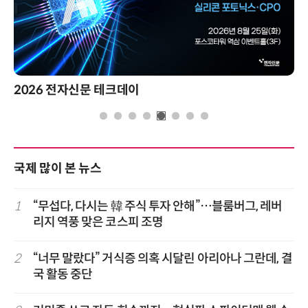
2026 전자신문 테크데이
국제 많이 본 뉴스
1
“무섭다, 다시는 韓 주식 투자 안해”…블룸버그, 레버
리지 역풍 맞은 코스피 조명
2
“너무 말랐다” 거식증 의혹 시달린 아리아나 그란데, 결
국 활동 중단