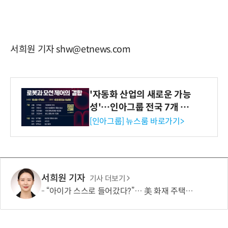
서희원 기자 shw@etnews.com
'자동화 산업의 새로운 가능
성'…인아그룹 전국 7개 도
시 세미나 페어 개최
[인아그룹] 뉴스룸 바로가기>
서희원 기자
기사 더보기
“아이가 스스로 들어갔다?”… 美 화재 주택서 '개 우리'에 갇힌 소년 구조