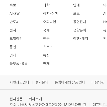
속보
과학
연예
이
AI·SW
정치·정책
포토
A
반도체
오피니언
공연전시
H
전자
국제
생활문화
뷰
모빌리티
전국
여행·레저
인
통신
스포츠
경제
특집
플랫폼·유통
연재
지면광고안내
행사문의
통합마케팅 상품 안내
이용약관
전자신문
회사소개
주소 : 서울시 서초구 양재대로2길 22-16 호반파크1관
대표번호 : 