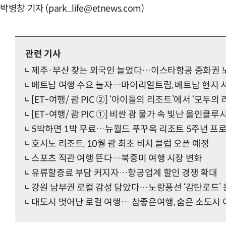
박병창 기자 (park_life@etnews.com)
관련 기사
제주·부산 찾는 외국인 늘었다…이스타항공 중화권 
베트남 여행 수요 늘자…마이리얼트립, 베트남 현지 
[ET-여행/ 괌 PIC ②] ‘아이들의 리조트’에서 ‘모두의
[ET-여행/ 괌 PIC ①] 비싼 괌 물가 속 빛난 올인클루시
5박하면 1박 무료…뉴월드 푸꾸옥 리조트 5주년 프
호시노 리조트, 10월 괌 최초 비치 클럽 오픈 예정
스포츠 직관 여행 뜬다…북중미 여행 시장 변화
유류할증료 부담 커지자…항공업계 할인 경쟁 확대
강원 남부권 로컬 감성 담았다…노랑풍선 ‘감탄로드’
대도시 벗어난 로컬 여행… 참좋은여행, 숨은 소도시 