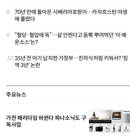
8
70년 만에 돌아온 시베리아호랑이…카자흐스탄 야생
에 풀렸다
9
“혈당·혈압에 독”…살 안찐다고 듬뿍 뿌려먹던 '이 매
운소스'는?
10
35년 전 아기 납치한 가정부…친자식처럼 키워서? '징
역 3년' 논란
주요뉴스
가전 패러다임 바뀐다 파나소닉도 구
독사업