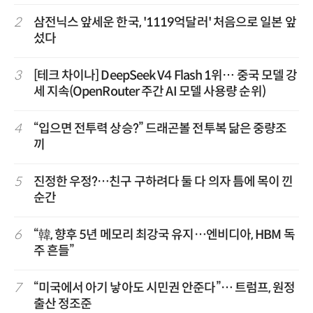
2
삼전닉스 앞세운 한국, '1119억달러' 처음으로 일본 앞
섰다
3
[테크 차이나] DeepSeek V4 Flash 1위… 중국 모델 강
세 지속(OpenRouter 주간 AI 모델 사용량 순위)
4
“입으면 전투력 상승?” 드래곤볼 전투복 닮은 중량조
끼
5
진정한 우정?…친구 구하려다 둘 다 의자 틈에 목이 낀
순간
6
“韓, 향후 5년 메모리 최강국 유지…엔비디아, HBM 독
주 흔들”
7
“미국에서 아기 낳아도 시민권 안준다”… 트럼프, 원정
출산 정조준