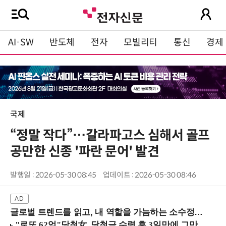
AI·SW
반도체
전자
모빌리티
통신
경제
국제
“정말 작다”…갈라파고스 심해서 골프
공만한 신종 '파란 문어' 발견
발행일 : 2026-05-30 08:45
업데이트 : 2026-05-30 08:46
글로벌 트렌드를 읽고, 내 역할을 가늠하는 소수정예 실습 워크숍 (8/28 신논현역)