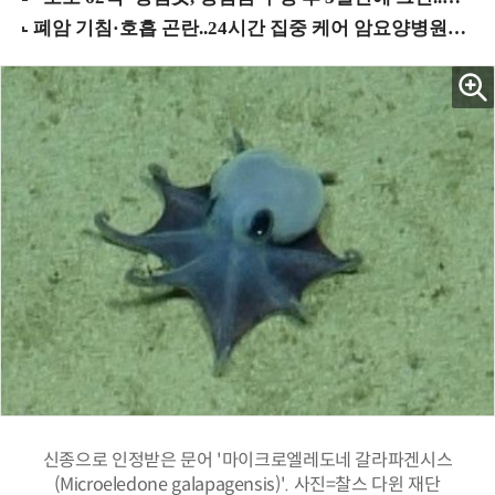
신종으로 인정받은 문어 '마이크로엘레도네 갈라파겐시스
(Microeledone galapagensis)'. 사진=찰스 다윈 재단