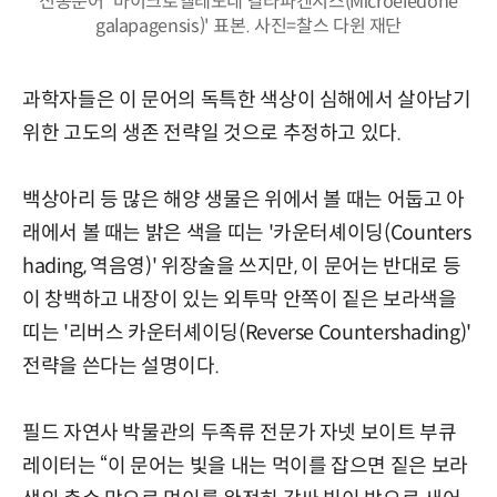
신종문어 '마이크로엘레도네 갈라파겐시스(Microeledone
galapagensis)' 표본. 사진=찰스 다윈 재단
과학자들은 이 문어의 독특한 색상이 심해에서 살아남기
위한 고도의 생존 전략일 것으로 추정하고 있다.
백상아리 등 많은 해양 생물은 위에서 볼 때는 어둡고 아
래에서 볼 때는 밝은 색을 띠는 '카운터셰이딩(Counters
hading, 역음영)' 위장술을 쓰지만, 이 문어는 반대로 등
이 창백하고 내장이 있는 외투막 안쪽이 짙은 보라색을
띠는 '리버스 카운터셰이딩(Reverse Countershading)'
전략을 쓴다는 설명이다.
필드 자연사 박물관의 두족류 전문가 자넷 보이트 부큐
레이터는 “이 문어는 빛을 내는 먹이를 잡으면 짙은 보라