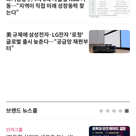
동…“지역이 직접 미래 성장동력 찾
는다”
美 규제에 삼성전자·LG전자 '로청'
글로벌 출시 늦춘다…“공급망 재편부
터”
브랜드 뉴스룸
인아그룹