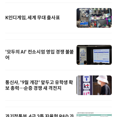
K인디게임, 세계 무대 출사표
'모두의 AI' 컨소시엄 영입 경쟁 불붙
어
통신사, '9월 개강' 앞두고 유학생 확
보 총력…순증 경쟁 새 격전지
과기정통부, 4극 3특 자율형 R&D 가