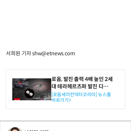
서희원 기자 shw@etnews.com
로옴, 발진 출력 4배 높인 2세
대 테라헤르츠파 발진 디바이
스 개발
[로옴세미컨덕터코리아] 뉴스룸
바로가기>