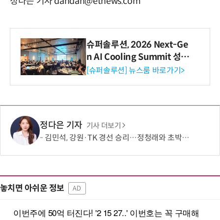
정다은 기자 dandan@etnews.com
슈퍼솔루션, 2026 Next-Ge
n AI Cooling Summit 성황
리 성료
[슈퍼솔루션] 뉴스룸 바로가기>
정다은 기자
기사 더보기
김민석, 강원·TK 경선 승리…정청래와 초박빙 승부 지속
놓치면 아쉬운 정보
AD