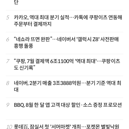
단
5
카카오, 역대 최대 분기 실적…카톡에 쿠팡이츠 연동해
주문부터 결제까지
6
“네쇼라 뜨면 완판”…네이버서 '갤럭시 Z8' 사전판매
흥행 돌풍
7
“쿠팡, 7월 결제액 6조1100억 '역대 최대'…쿠팡이츠
도 신기록”
8
네이버, 2분기 매출 3조3888억원…분기 기준 역대 최
대
9
BBQ, 8월 한 달 앱 고객 대상 할인·소스 증정 프로모션
10
롯데百, 잠실서 첫 '서머마켓' 개최…포켓몬 별빛낙원