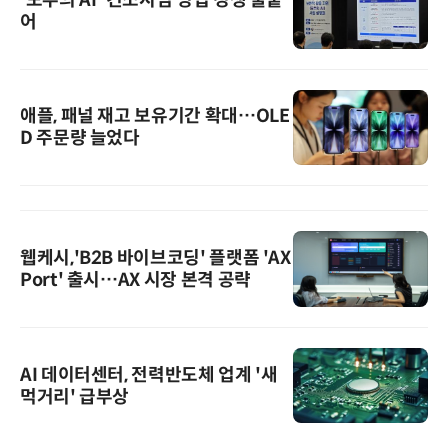
어
애플, 패널 재고 보유기간 확대…OLE
D 주문량 늘었다
웹케시,'B2B 바이브코딩' 플랫폼 'AX
Port' 출시…AX 시장 본격 공략
AI 데이터센터, 전력반도체 업계 '새
먹거리' 급부상