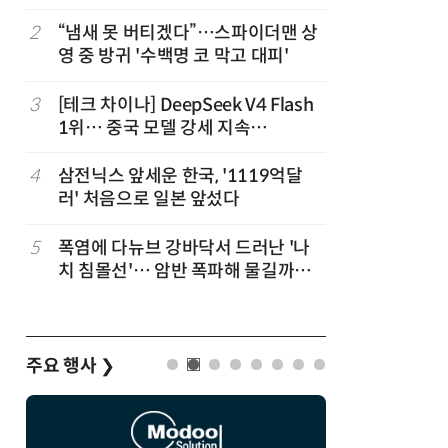
2
“냄새 못 버티겠다”…스파이더맨 상
7
진정한 우
영 중 방귀 '수백명 코 막고 대피'
의자 틈에
3
[테크 차이나] DeepSeek V4 Flash
8
日서 벤틀
1위… 중국 모델 강세 지속
인 인플루
(OpenRouter 주간 AI 모델 사용량
후 도망가
순위)
4
삼전닉스 앞세운 한국, '1119억달
9
“미국에서
러' 처음으로 일본 앞섰다
다”… 트
5
폭염에 다뉴브 강바닥서 드러난 '나
10
70년 만
치 침몰선'… 암반 폭파해 물길까지
이…카자
바꾼다
주요 행사
❯