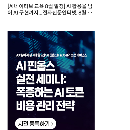
[AI네이티브 교육 8월 일정] AI 활용을 넘
어 AI 구현까지...전자신문인터넷, 8월 실
전 교육·워크숍 개최 발행일 : 2026-07-
23 10:46