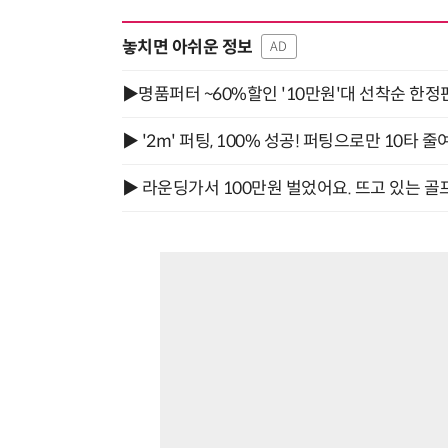
놓치면 아쉬운 정보
AD
▶명품퍼터 ~60%할인 '10만원'대 선착순 한정
▶ '2m' 퍼팅, 100% 성공! 퍼팅으로만 10타 줄
▶ 라운딩가서 100만원 벌었어요. 뜨고 있는 골