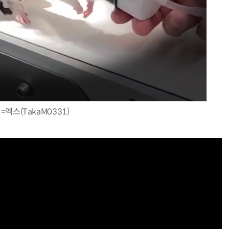
AI Native Enterprise를 지원하는 AI Ready Data 플랫폼 활용 전략
AI 시대의 옵저버빌리티: GPU·LLM 모니터링부터 AI 기반 장애 대응까지
=엑스(TakaM0331)