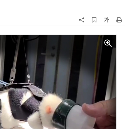
7
진정한 우정?…친구 구하려다 둘 다
의자 틈에 목이 낀 순간
8
日서 벤틀리 몰다 사고낸 유명 한국
인 인플루언서 체포… 7대 연쇄추돌
후 도망가
9
“미국에서 아기 낳아도 시민권 안준
다”… 트럼프, 원정출산 정조준
10
70년 만에 돌아온 시베리아호랑
이…카자흐스탄 야생에 풀렸다