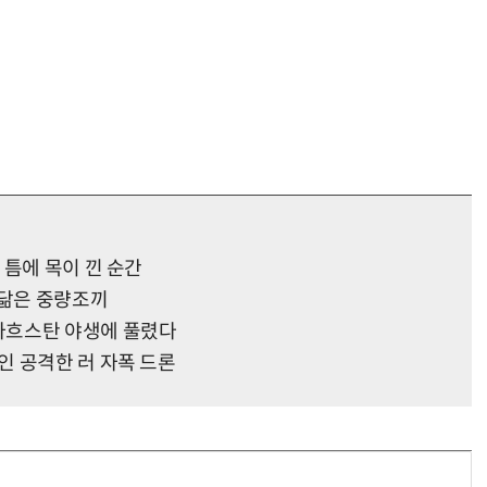
“계속 쫓아왔다”…도망치던 우크라 민간인 공격한 러 자폭 드론
진정한 우정?…친구 구하려다 둘 다 의자 틈에 목이 낀
 틈에 목이 낀 순간
 닮은 중량조끼
자흐스탄 야생에 풀렸다
인 공격한 러 자폭 드론