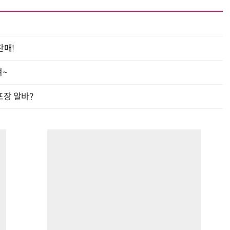
판매!
여~
프장 알바?