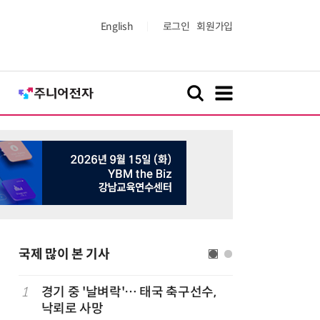
English
로그인
회원가입
국제 많이 본 기사
1
경기 중 '날벼락'… 태국 축구선수,
6
“韓, 향
낙뢰로 사망
엔비디아,