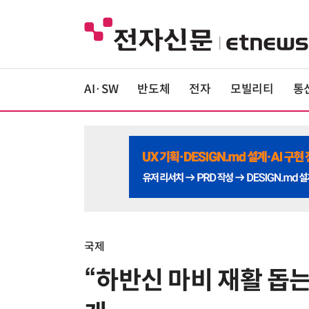
AI·SW
반도체
전자
모빌리티
통
국제
“하반신 마비 재활 돕