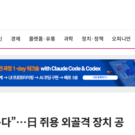
신
경제
플랫폼·유통
과학
정치·정책
오피니언
는다”…日 쥐용 외골격 장치 공
6
“韓, 향후 5년 메모리 최강국 유지…
엔비디아, HBM 독주 흔들”