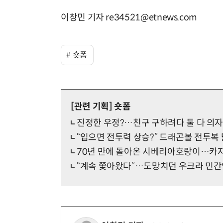
이창민 기자 re34521@etnews.com
숏폼
[관련 기획]
숏폼
진정한 우정?…친구 구하려다 둘 다 의자
“입으면 전투력 상승?” 드래곤볼 전투복
70년 만에 돌아온 시베리아호랑이…카
“계속 쫓아왔다”…도망치던 우크라 민간