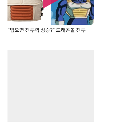
 순간
“입으면 전투력 상승?” 드래곤볼 전투복 닮은 중량조끼