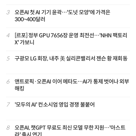
3
오픈AI 첫 AI 기기 윤곽…'도넛 모양'에 가격은
300~400달러
4
[르포] 정부 GPU 7656장 운영 최전선…'NHN 팩토리
X' 가보니
5
구광모 LG 회장, 내주 美 실리콘밸리서 젠슨 황 재회동
6
앤트로픽·오픈AI 이어 메타도…AI가 통제 벗어나 외부
해킹
7
'모두의 AI' 컨소시엄 영입 경쟁 불붙어
8
오픈AI, 챗GPT 무료도 최신 모델 무한 지원…'아스트
라' 출시 연기