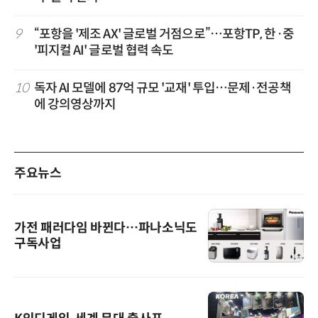
9
“포항을 '제조 AX' 글로벌 거점으로”…포항TP, 한·중
'피지컬 AI' 글로벌 협력 속도
10
독자 AI 모델에 87억 규모 '교재' 투입…문제·전공책
에 강의영상까지
주요뉴스
가전 패러다임 바뀐다…파나소닉도
구독사업