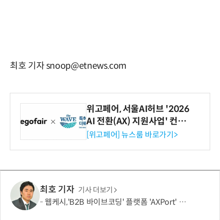
최호 기자 snoop@etnews.com
위고페어, 서울AI허브 '2026
AI 전환(AX) 지원사업' 컨소
시엄 선정
[위고페어] 뉴스룸 바로가기>
최호 기자
기사 더보기
웹케시,'B2B 바이브코딩' 플랫폼 'AXPort' 출시…AX 시장 본격 공략