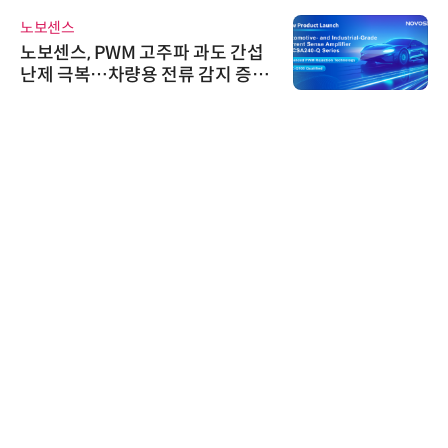
노보센스
노보센스, PWM 고주파 과도 간섭
난제 극복…차량용 전류 감지 증폭
기