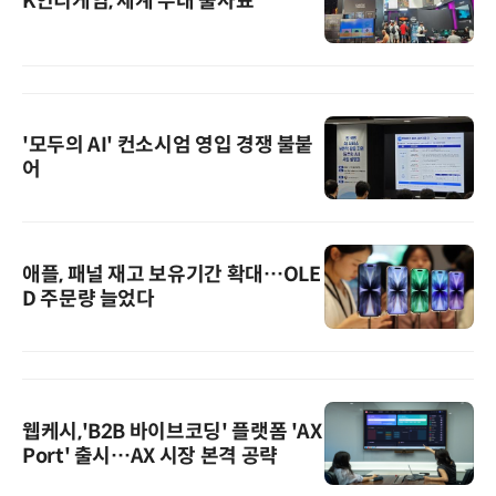
K인디게임, 세계 무대 출사표
'모두의 AI' 컨소시엄 영입 경쟁 불붙
어
애플, 패널 재고 보유기간 확대…OLE
D 주문량 늘었다
웹케시,'B2B 바이브코딩' 플랫폼 'AX
Port' 출시…AX 시장 본격 공략