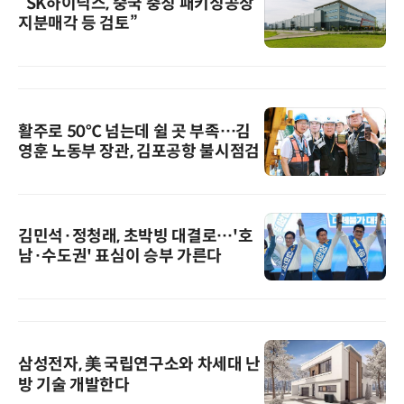
“SK하이닉스, 중국 충칭 패키징공장
지분매각 등 검토”
활주로 50℃ 넘는데 쉴 곳 부족…김
영훈 노동부 장관, 김포공항 불시점검
김민석·정청래, 초박빙 대결로…'호
남·수도권' 표심이 승부 가른다
삼성전자, 美 국립연구소와 차세대 난
방 기술 개발한다