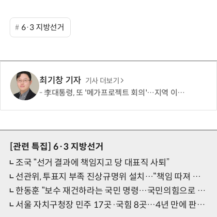
6·3 지방선거
최기창 기자
기사 더보기
李대통령, 또 '메가프로젝트 회의'…지역 이기주의·주 52시간제 해법 주목
[관련 특집]
6·3 지방선거
조국 “선거 결과에 책임지고 당 대표직 사퇴”
선관위, 투표지 부족 진상규명위 설치…“책임 따져 결과 밝히겠다”
한동훈 “보수 재건하라는 국민 명령…국민의힘으로 돌아갈 것”
서울 자치구청장 민주 17곳·국힘 8곳…4년 만에 판세 정반대로