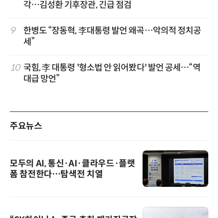
각…김성환 기후장관, 긴급 점검
9
한병도 “장동혁, 李대통령 발언 왜곡…악의적 정치공
세”
10
국힘, 李 대통령 '형소법 안 읽어봤다' 발언 공세…“역
대급 망언”
주요뉴스
모두의 AI, 통신·AI·클라우드·플랫
폼 참전한다…탐색전 치열