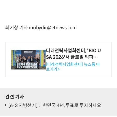
최기창 기자 mobydic@etnews.com
다래전략사업화센터, 'BIO U
SA 2026'서 글로벌 빅파마
와의 비즈니스 미팅 지원…K
[다래전략사업화센터] 뉴스룸 바
로가기>
-바이오 해외 진출 교두보 확
보
관련 기사
[6·3 지방선거] 대한민국 4년, 투표로 투자하세요