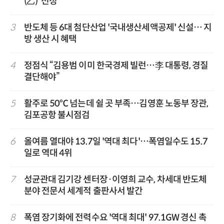
(乙)' 선정
3
반도체 등 6대 첨단산업 '국내생산세액공제' 신설… 지
방 생산 시 혜택
4
정점식 “김용범 이미 한국경제 빌런…李 대통령, 경질
결단해야”
5
활주로 50℃ 넘는데 쉴 곳 부족…김영훈 노동부 장관,
김포공항 불시점검
6
올여름 열대야 13.7일 '역대 최다'…폭염일수도 15.7
일로 역대 4위
7
성균관대 김기강 센터장·이영희 교수, 차세대 반도체
분야 전문서 세계적 출판사서 발간
8
폭염 장기화에 전력수요 '역대 최대' 97.1GW 경신 촉