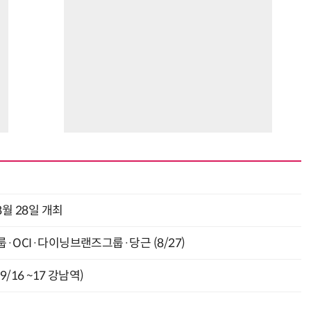
월 28일 개최
룹·OCI·다이닝브랜즈그룹·당근 (8/27)
9/16 ~17 강남역)