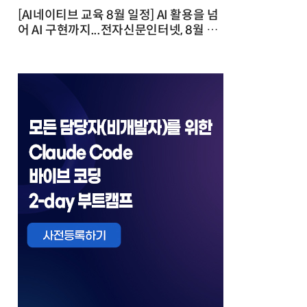
[AI네이티브 교육 8월 일정] AI 활용을 넘
어 AI 구현까지...전자신문인터넷, 8월 실
전 교육·워크숍 개최 발행일 : 2026-07-
23 10:46