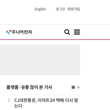
English
로그인
회원가입
플랫폼·유통 많이 본 기사
1
CJ대한통운, 이마트24 택배 다시 맡
6
카카오, 
까
는다
에 쿠팡이