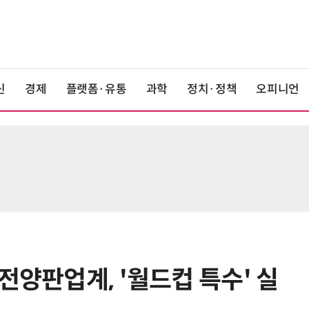
신
경제
플랫폼·유통
과학
정치·정책
오피니언
전양판업계, '월드컵 특수' 실
6
카카오, 역대 최대 분기 실적…카톡
에 쿠팡이츠 연동해 주문부터 결제