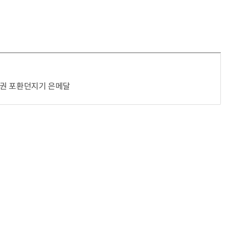
“계속 쫓아왔다”…도망치던 우크라 민간인 공격한 러 자폭 드론
진정한 우정?…친구 구하려다 둘 다 의자 틈에 목이 낀
선수권 포환던지기 은메달