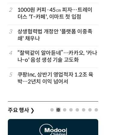
지
2
1000원 커피·45㎝ 피자…트레이
7
“쿠팡, 7
더스 'T-카페', 이마트 첫 입점
최대'…
3
상생협력법 개정안 '플랫폼 이중족
8
[뉴스줌인]
준
쇄' 채우나
크'…“내
회복”
정
4
“찰떡같이 알아듣네”…카카오, '카나
9
우유 감산
나-o' 음성 생성 기술 고도화
기준 놓고
…
5
쿠팡Inc, 상반기 영업적자 1.2조 육
10
네이버, 
박…2년치 이익 넘어서
분기 기준
주요 행사
❯