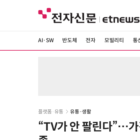
AI·SW
반도체
전자
모빌리티
통
플랫폼·유통
유통·생활
“TV가 안 팔린다”…가