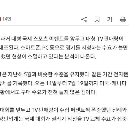
지
7
“쿠팡, 7월 결제액 6조1100억 '역대
최대'…쿠팡이츠도 신기록”
14면
8
[뉴스줌인] 쿠팡Inc, 2분기 '어닝쇼
크'…“내년 중순께 유출 사고 전 수
과거 대형 국제 스포츠 이벤트를 앞두고 대형 TV 판매량이
회복”
대조된다. 스마트폰, PC 등으로 경기를 시청하는 수요가 늘면
9
우유 감산 협상 8월 말로 연장…산
진했던 현상이 소멸하고 있다는 분석이 나온다.
기준 놓고 '평행선'
10
네이버, 2분기 매출 3조3888억원
량은 지난해 5월과 비슷한 수준을 유지했다. 같은 기간 전자랜
분기 기준 역대 최대
보합세를 기록했다. 오는 11일부터 7월 19일까지 미국·캐나다
황에서도 구매 수요가 전혀 늘지 않은 셈이다.
 대회를 앞두고 TV 판매량이 수십 퍼센트씩 폭증했던 전례와
양판업계는 국제 대회가 열리기 직전을 TV 교체 수요가 집중