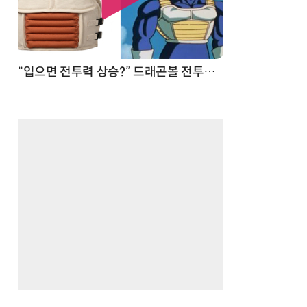
 순간
“입으면 전투력 상승?” 드래곤볼 전투복 닮은 중량조끼