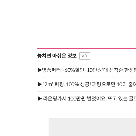
놓치면 아쉬운 정보
AD
▶명품퍼터 ~60%할인 '10만원'대 선착순 한정
▶ '2m' 퍼팅, 100% 성공! 퍼팅으로만 10타 줄
▶ 라운딩가서 100만원 벌었어요. 뜨고 있는 골