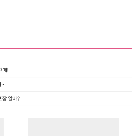
판매!
여~
프장 알바?