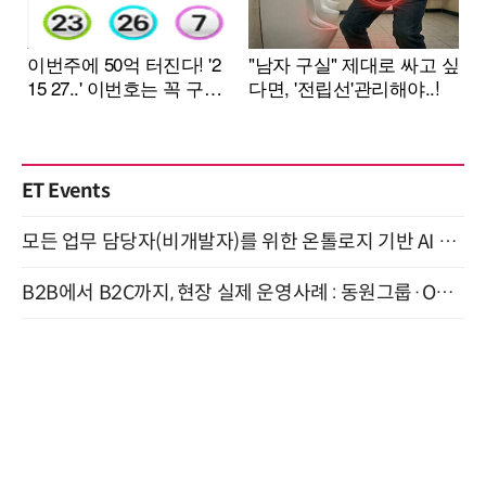
ET Events
모든 업무 담당자(비개발자)를 위한 온톨로지 기반 AI 지식체계 설계 1-day 워크숍 8월 20일 개최
B2B에서 B2C까지, 현장 실제 운영사례 : 동원그룹·OCI·다이닝브랜즈그룹·당근 (8/27)