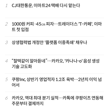
1
CJ대한통운, 이마트24 택배 다시 맡는다
2
1000원 커피·45㎝ 피자…트레이더스 'T-카페', 이마
트 첫 입점
3
상생협력법 개정안 '플랫폼 이중족쇄' 채우나
4
“찰떡같이 알아듣네”…카카오, '카나나-o' 음성 생성
기술 고도화
5
쿠팡Inc, 상반기 영업적자 1.2조 육박…2년치 이익 넘
어서
6
카카오, 역대 최대 분기 실적…카톡에 쿠팡이츠 연동해
주문부터 결제까지