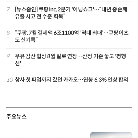
7
[뉴스줌인] 쿠팡Inc, 2분기 '어닝쇼크'…“내년 중순께
유출 사고 전 수준 회복”
8
“쿠팡, 7월 결제액 6조1100억 '역대 최대'…쿠팡이츠
도 신기록”
9
우유 감산 협상 8월 말로 연장…산정 기준 놓고 '평행
선'
10
창사 첫 파업까지 갔던 카카오…연봉 6.3% 인상 합의
주요뉴스