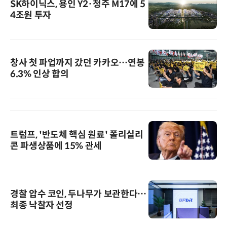
SK하이닉스, 용인 Y2·청주 M17에 5
4조원 투자
창사 첫 파업까지 갔던 카카오…연봉
6.3% 인상 합의
트럼프, '반도체 핵심 원료' 폴리실리
콘 파생상품에 15% 관세
경찰 압수 코인, 두나무가 보관한다…
최종 낙찰자 선정