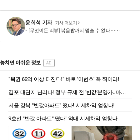
윤희석 기자
기사 더보기
[무엇이든 리뷰] 볶음밥까지 멈출 수 없다…하림 '별미요리 닭갈비' 한 끼 실험
놓치면 아쉬운 정보
AD