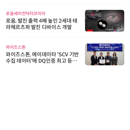
로옴세미컨덕터코리아
로옴, 발진 출력 4배 높인 2세대 테
라헤르츠파 발진 디바이스 개발
와이즈스톤
와이즈스톤, 에이데이타 'SCV 기반
수집 데이터'에 DQ인증 최고 등급
수여