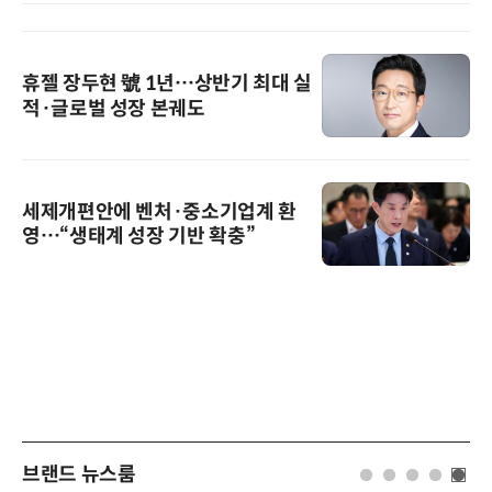
휴젤 장두현 號 1년…상반기 최대 실
적·글로벌 성장 본궤도
세제개편안에 벤처·중소기업계 환
영…“생태계 성장 기반 확충”
브랜드 뉴스룸