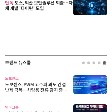
단독
토스, 외산 보안솔루션 퇴출…자
체 개발 '타이탄' 도입
브랜드 뉴스룸
노보센스
노보센스, PWM 고주파 과도 간섭
난제 극복…차량용 전류 감지 증폭
기
인아그룹