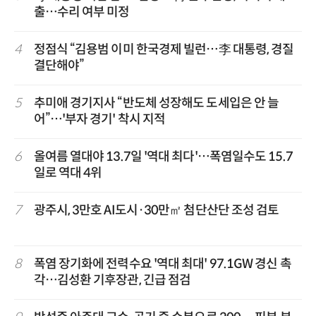
출…수리 여부 미정
4
정점식 “김용범 이미 한국경제 빌런…李 대통령, 경질
결단해야”
5
추미애 경기지사 “반도체 성장해도 도세입은 안 늘
어”…'부자 경기' 착시 지적
6
올여름 열대야 13.7일 '역대 최다'…폭염일수도 15.7
일로 역대 4위
7
광주시, 3만호 AI도시·30만㎡ 첨단산단 조성 검토
8
폭염 장기화에 전력수요 '역대 최대' 97.1GW 경신 촉
각…김성환 기후장관, 긴급 점검