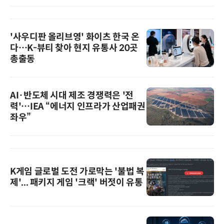
'사우디판 올리브영' 화이츠 한국 온
다…K-뷰티 찾아 현지 유통사 20곳
총출동
AI·반도체 시대 제조 경쟁력은 '전
력'…IEA “에너지 인프라가 산업패권
좌우”
K게임 글로벌 도전 가로막는 '불법 복
제'... 패키지 게임 '크랙' 버젓이 유통