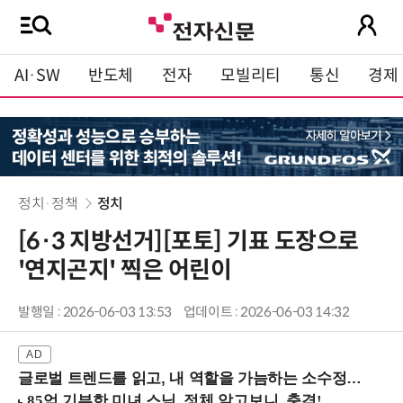
AI·SW
반도체
전자
모빌리티
통신
경제
정치·정책
정치
[6·3 지방선거][포토] 기표 도장으로
'연지곤지' 찍은 어린이
발행일 : 2026-06-03 13:53
업데이트 : 2026-06-03 14:32
글로벌 트렌드를 읽고, 내 역할을 가늠하는 소수정예 실습 워크숍 (8/28 신논현역)