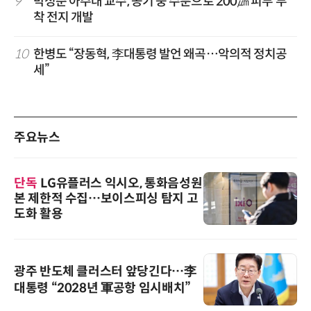
9
박성준 아주대 교수, 공기 중 수분으로 200㎛ 피부 부
착 전지 개발
10
한병도 “장동혁, 李대통령 발언 왜곡…악의적 정치공
세”
주요뉴스
단독
LG유플러스 익시오, 통화음성원
본 제한적 수집…보이스피싱 탐지 고
도화 활용
광주 반도체 클러스터 앞당긴다…李
대통령 “2028년 軍공항 임시배치”