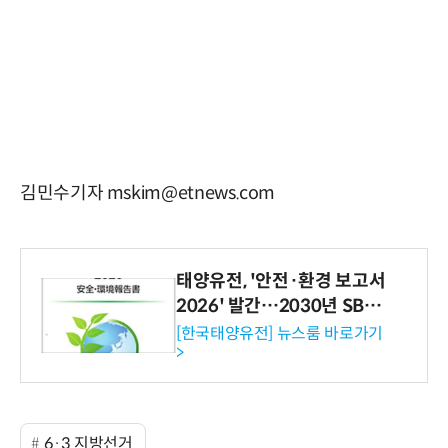
김민수기자 mskim@etnews.com
태양유전, '안전·환경 보고서
2026' 발간…2030년 SBT
수준 온실가스 감축 추진
[한국태양유전] 뉴스룸 바로가기
>
6·3 지방선거