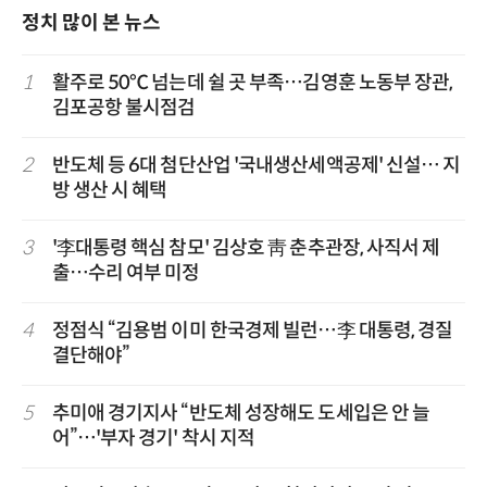
정치 많이 본 뉴스
1
활주로 50℃ 넘는데 쉴 곳 부족…김영훈 노동부 장관,
김포공항 불시점검
2
반도체 등 6대 첨단산업 '국내생산세액공제' 신설… 지
방 생산 시 혜택
3
'李대통령 핵심 참모' 김상호 靑 춘추관장, 사직서 제
출…수리 여부 미정
4
정점식 “김용범 이미 한국경제 빌런…李 대통령, 경질
결단해야”
5
추미애 경기지사 “반도체 성장해도 도세입은 안 늘
어”…'부자 경기' 착시 지적