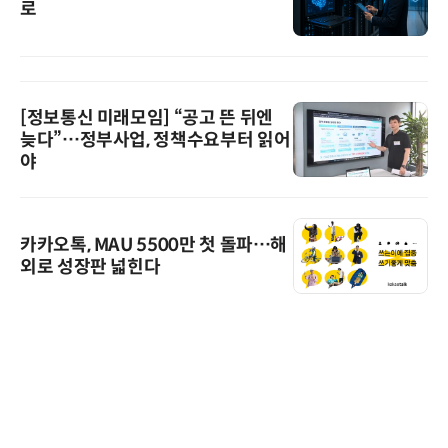
로
[정보통신 미래모임] “공고 뜬 뒤엔
늦다”…정부사업, 정책수요부터 읽어
야
카카오톡, MAU 5500만 첫 돌파…해
외로 성장판 넓힌다