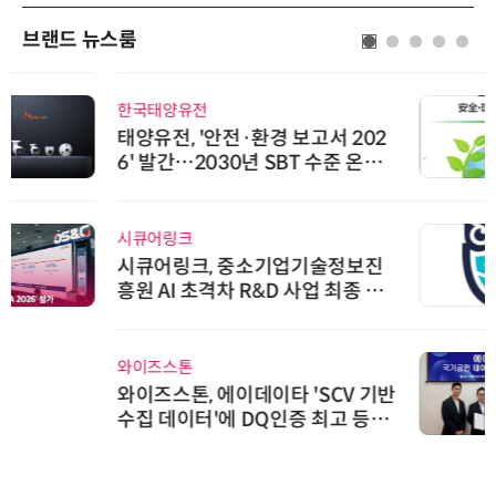
브랜드 뉴스룸
한국태양유전
태양유전, '안전·환경 보고서 202
6' 발간…2030년 SBT 수준 온실
가스 감축 추진
시큐어링크
시큐어링크, 중소기업기술정보진
흥원 AI 초격차 R&D 사업 최종 선
정
와이즈스톤
와이즈스톤, 에이데이타 'SCV 기반
수집 데이터'에 DQ인증 최고 등급
수여