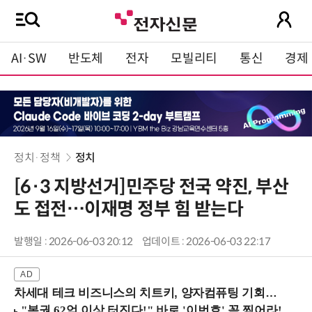
AI·SW
반도체
전자
모빌리티
통신
경제
정치·정책
정치
[6·3 지방선거]민주당 전국 약진, 부산
도 접전…이재명 정부 힘 받는다
발행일 : 2026-06-03 20:12
업데이트 : 2026-06-03 22:17
차세대 테크 비즈니스의 치트키, 양자컴퓨팅 기회를 선점하라! (8/28 강남역)