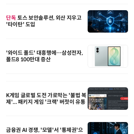
단독
토스 보안솔루션, 외산 지우고
'타이탄' 도입
'와이드 폴드' 대흥행에…삼성전자,
폴드8 100만대 증산
K게임 글로벌 도전 가로막는 '불법 복
제'... 패키지 게임 '크랙' 버젓이 유통
금융권 AI 경쟁, '모델'서 '통제권'으