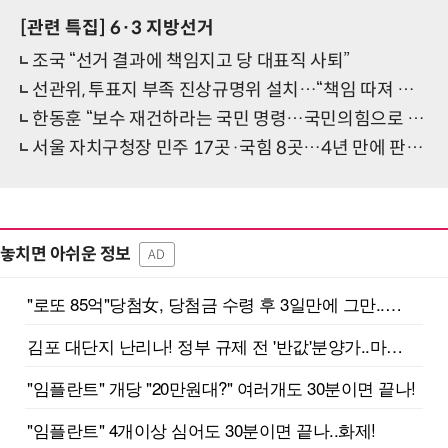
[관련 특집]
6·3 지방선거
조국 “선거 결과에 책임지고 당 대표직 사퇴”
선관위, 투표지 부족 진상규명위 설치…“책임 따져 결과 밝히겠다”
한동훈 “보수 재건하라는 국민 명령…국민의힘으로 돌아갈 것”
서울 자치구청장 민주 17곳·국힘 8곳…4년 만에 판세 정반대로
놓치면 아쉬운 정보
AD