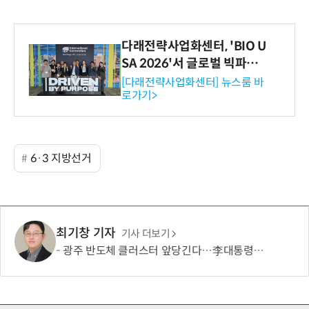
다래전략사업화센터, 'BIO U
SA 2026'서 글로벌 빅파마
와의 비즈니스 미팅 지원…K
[다래전략사업화센터] 뉴스룸 바
로가기>
-바이오 해외 진출 교두보 확
보
6·3 지방선거
최기창 기자
기사 더보기
광주 반도체 클러스터 앞당긴다…李대통령 “2028년 軍공항 임시배치”