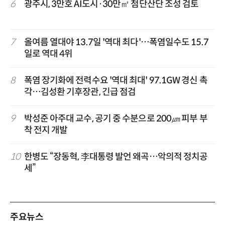
6
광주시, 3만호 AI도시·30만㎡ 첨단산단 조성 검토
7
올여름 열대야 13.7일 '역대 최다'…폭염일수도 15.7
일로 역대 4위
8
폭염 장기화에 전력수요 '역대 최대' 97.1GW 경신 촉
각…김성환 기후장관, 긴급 점검
9
박성준 아주대 교수, 공기 중 수분으로 200㎛ 피부 부
착 전지 개발
10
한병도 “장동혁, 李대통령 발언 왜곡…악의적 정치공
세”
주요뉴스