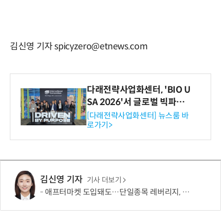
김신영 기자 spicyzero@etnews.com
다래전략사업화센터, 'BIO U
SA 2026'서 글로벌 빅파마
와의 비즈니스 미팅 지원…K
[다래전략사업화센터] 뉴스룸 바
로가기>
-바이오 해외 진출 교두보 확
보
김신영 기자
기사 더보기
애프터마켓 도입돼도…단일종목 레버리지, 거래 가능성 희박