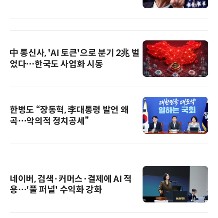
中 통신사, 'AI 토큰'으로 분기 2兆 벌
었다…한국도 사업화 시동
한병도 “장동혁, 李대통령 발언 왜
곡…악의적 정치공세”
네이버, 검색·커머스·결제에 AI 적
용…'풀 퍼널' 수익화 강화