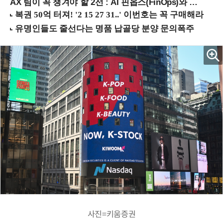
AX 팀이 꼭 챙겨야 할 2선 : AI 핀옵스(FinOps)와 토큰 거버넌스 (8/21 잠실역)
사진=키움증권