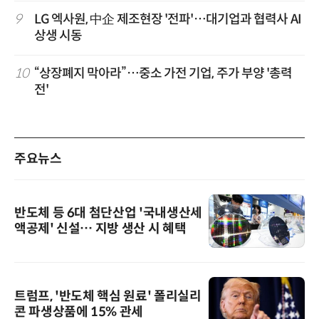
9
LG 엑사원, 中企 제조현장 '전파'…대기업과 협력사 AI
상생 시동
10
“상장폐지 막아라”…중소 가전 기업, 주가 부양 '총력
전'
주요뉴스
반도체 등 6대 첨단산업 '국내생산세
액공제' 신설… 지방 생산 시 혜택
트럼프, '반도체 핵심 원료' 폴리실리
콘 파생상품에 15% 관세