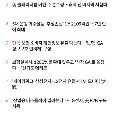
3
美 클래리티법 이번 주 분수령…휴회 전 마지막 시험대
4
5대 은행 회수불능 '추정손실' 1조2109억원 …7년 만
에 최대
5
단독
보험 소비자 개인정보 유출 막는다…'보험·GA
정보보호 협의체' 구성
6
보험설계사, 1200%룰 확대 앞두고 '상장 GA'로 쏠렸
다…“신뢰도 메리트”
7
'게이밍위크' 삼성전자-LG전자 유럽서 TV·모니터 '大
戰'
8
'상업용 디스플레이 빌려쓴다' …LG전자, 美 B2B 구독
시동