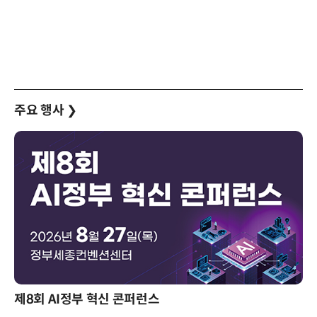
주요 행사
❯
제8회 AI정부 혁신 콘퍼런스