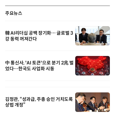
주요뉴스
韓 AI리더십 공백 장기화… 글로벌 3
강 동력 꺼져간다
中 통신사, 'AI 토큰'으로 분기 2兆 벌
었다…한국도 사업화 시동
김정관, “성과급, 주총 승인 거치도록
상법 개정”