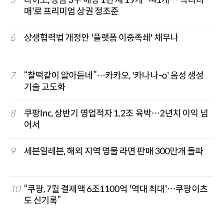
5
다이소, 강남 3구 매장 1년 새 19개→41개…'박리다
매'로 프리미엄 상권 정조준
6
상생협력법 개정안 '플랫폼 이중족쇄' 채우나
7
“찰떡같이 알아듣네”…카카오, '카나나-o' 음성 생성
기술 고도화
8
쿠팡Inc, 상반기 영업적자 1.2조 육박…2년치 이익 넘
어서
9
세븐일레븐, 해외 지역 명물 라면 판매 300만개 돌파
10
“쿠팡, 7월 결제액 6조1100억 '역대 최대'…쿠팡이츠
도 신기록”