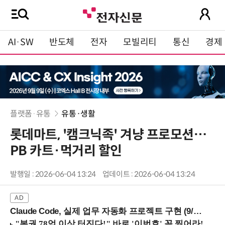
AI·SW
반도체
전자
모빌리티
통신
경제
플랫폼·유통
유통·생활
롯데마트, '캠크닉족' 겨냥 프로모션…
PB 카트·먹거리 할인
발행일 : 2026-06-04 13:24
업데이트 : 2026-06-04 13:24
Claude Code, 실제 업무 자동화 프로젝트 구현 (9/16 ~17 강남역)