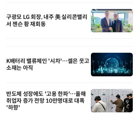
구광모 LG 회장, 내주 美 실리콘밸리
서 젠슨 황 재회동
K배터리 밸류체인 '시차'…셀은 웃고
소재는 아직
반도체 성장에도 '고용 한파'…올해
취업자 증가 전망 10만명대로 대폭
'하향'