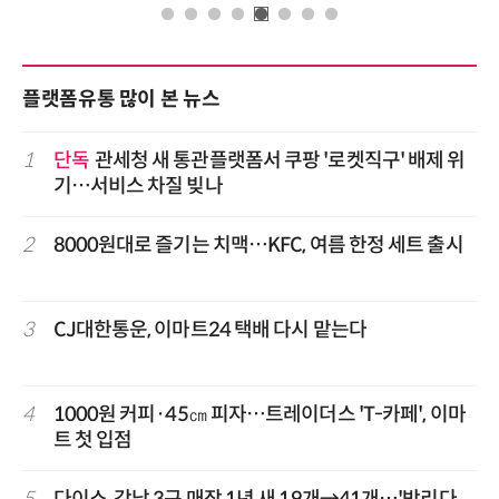
플랫폼유통 많이 본 뉴스
1
단독
관세청 새 통관플랫폼서 쿠팡 '로켓직구' 배제 위
기…서비스 차질 빚나
2
8000원대로 즐기는 치맥…KFC, 여름 한정 세트 출시
3
CJ대한통운, 이마트24 택배 다시 맡는다
4
1000원 커피·45㎝ 피자…트레이더스 'T-카페', 이마
트 첫 입점