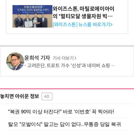
와이즈스톤, 마틸로에이아이
의 '멀티모달 생물자원 빅데
이터'에 DQ인증 최고 등급
[와이즈스톤] 뉴스룸 바로가기>
수여
윤희석 기자
기사 더보기
고려은단, 트로트 가수 '신성'과 네이버 쇼핑라이브 켠다
놓치면 아쉬운 정보
AD