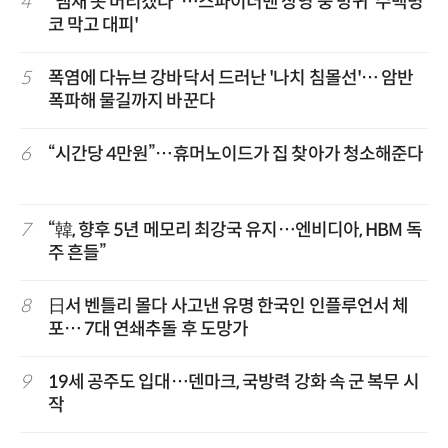
4
“냄새 못 버티겠다”…스파이더맨 상영 중 방귀 '수백명
코 막고 대피'
5
폭염에 다뉴브 강바닥서 드러난 '나치 침몰선'… 암반
폭파해 물길까지 바꾼다
6
“시간당 4만원”…휴머노이드가 집 찾아가 청소해준다
7
“韓, 향후 5년 메모리 최강국 유지…엔비디아, HBM 독
주 흔들”
8
日서 벤틀리 몰다 사고낸 유명 한국인 인플루언서 체
포… 7대 연쇄추돌 후 도망가
9
19세 공주도 입대…덴마크, 국방력 강화 속 군 복무 시
작