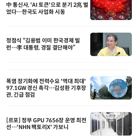
中 통신사, 'AI 토큰'으로 분기 2兆 벌
었다…한국도 사업화 시동
정점식 “김용범 이미 한국경제 빌
런…李 대통령, 경질 결단해야”
폭염 장기화에 전력수요 '역대 최대'
97.1GW 경신 촉각…김성환 기후장
관, 긴급 점검
[르포] 정부 GPU 7656장 운영 최전
선…'NHN 팩토리X' 가보니