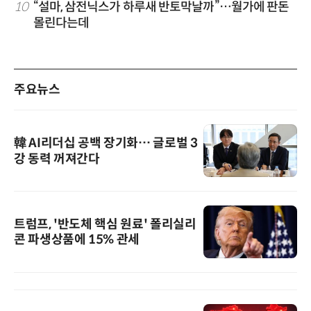
10
“설마, 삼전닉스가 하루새 반토막날까”…월가에 판돈
몰린다는데
주요뉴스
韓 AI리더십 공백 장기화… 글로벌 3
강 동력 꺼져간다
트럼프, '반도체 핵심 원료' 폴리실리
콘 파생상품에 15% 관세