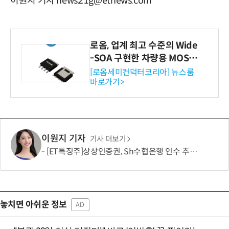
이원지 기자 news21g@etnews.com
로옴, 업계 최고 수준의 Wide
-SOA 구현한 차량용 MOSF
ET 개발
[로옴세미컨덕터코리아] 뉴스룸
바로가기>
이원지 기자
기사 더보기
[ET특징주]상상인증권, Sh수협은행 인수 추진 기대감에 상승세
놓치면 아쉬운 정보
AD