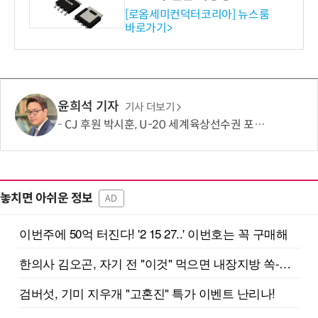
ET 개발
[로옴세미컨덕터코리아] 뉴스룸
바로가기>
윤희석 기자
기사 더보기
CJ 후원 박시훈, U-20 세계육상선수권 포환던지기 은메달
놓치면 아쉬운 정보
AD