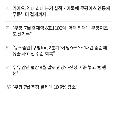
6
카카오, 역대 최대 분기 실적…카톡에 쿠팡이츠 연동해
주문부터 결제까지
7
“쿠팡, 7월 결제액 6조1100억 '역대 최대'…쿠팡이츠
도 신기록”
8
[뉴스줌인] 쿠팡Inc, 2분기 '어닝쇼크'…“내년 중순께
유출 사고 전 수준 회복”
9
우유 감산 협상 8월 말로 연장…산정 기준 놓고 '평행
선'
10
“쿠팡 7월 추정 결제액 10.9% 감소”