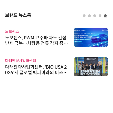
브랜드 뉴스룸
노보센스
노보센스, PWM 고주파 과도 간섭
난제 극복…차량용 전류 감지 증폭
기
다래전략사업화센터
다래전략사업화센터, 'BIO USA 2
026'서 글로벌 빅파마와의 비즈니
스 미팅 지원…K-바이오 해외 진출
교두보 확보