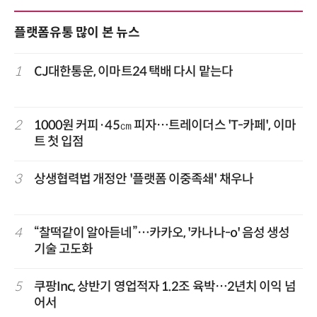
플랫폼유통 많이 본 뉴스
1
CJ대한통운, 이마트24 택배 다시 맡는다
2
1000원 커피·45㎝ 피자…트레이더스 'T-카페', 이마
트 첫 입점
3
상생협력법 개정안 '플랫폼 이중족쇄' 채우나
4
“찰떡같이 알아듣네”…카카오, '카나나-o' 음성 생성
기술 고도화
5
쿠팡Inc, 상반기 영업적자 1.2조 육박…2년치 이익 넘
어서