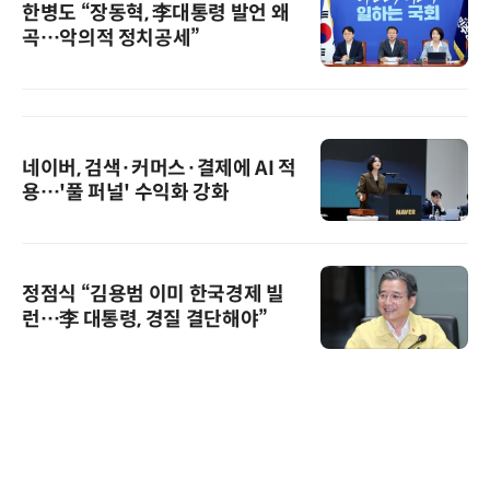
한병도 “장동혁, 李대통령 발언 왜
곡…악의적 정치공세”
네이버, 검색·커머스·결제에 AI 적
용…'풀 퍼널' 수익화 강화
정점식 “김용범 이미 한국경제 빌
런…李 대통령, 경질 결단해야”