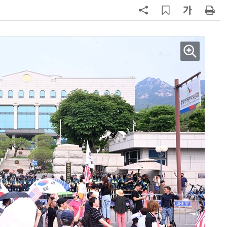
행 유도
7
최저임금 1만700원 최종 확정…노
동계·소상공인 이의 모두 기각
8
산업부, 한화오션·에코프로비엠 등
5개사 '슈퍼 을(乙)' 선정
9
李대통령, '1390조 협력' 안고 지구
한 바퀴…귀국 직후 부동산·증시 점
검
10
[하반기 업무보고]산업부, 1600조
메가프로젝트 속도전…'산업자원안
보기금' 신설해 공급망 사수