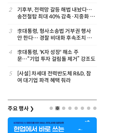
행 유도
2
기후부, 전력망 갈등 해법 내놨다…
7
최저임금 
송전철탑 최대 40% 감축·지중화 확
동계·소상
대
3
李대통령, 형사소송법 거부권 행사
8
산업부,
안 한다… 경찰 비대화 후속조치 점
5개사 '슈
검
4
李대통령, 'K자 성장' 해소 주
9
李대통령, 
문…“기업 투자 걸림돌 제거” 강조도
한 바퀴…
검
5
[사설] 차세대 전력반도체 R&D, 참
10
[하반기 
여 대기업 파격 혜택 줘라
메가프로
보기금' 
주요 행사
❯