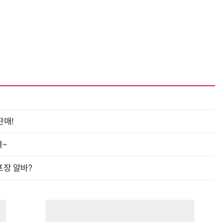
판매!
여~
프장 알바?