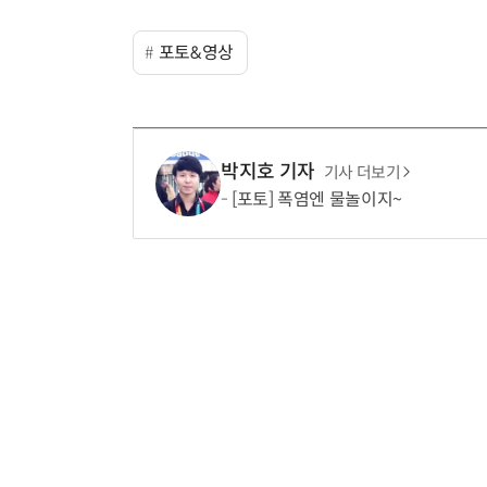
포토&영상
박지호 기자
기사 더보기
[포토] 폭염엔 물놀이지~