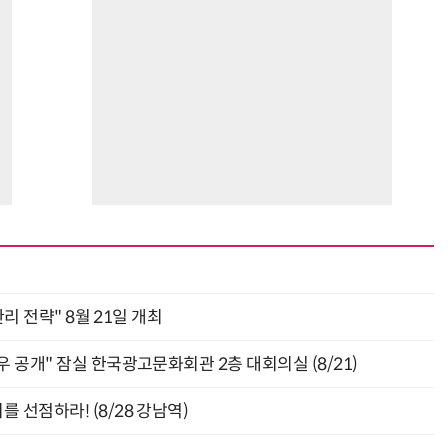
거미줄 쏘고 자동 회수까지…현실판 스파이더맨 웹 슈터
70년 만에 돌아온 시베리아호랑이…카자흐스탄 야생에 풀렸다
관리 전략" 8월 21일 개최
 공개" 잠실 한국광고문화회관 2층 대회의실 (8/21)
 선점하라! (8/28 강남역)