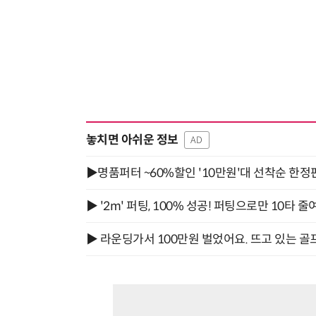
놓치면 아쉬운 정보
AD
▶명품퍼터 ~60%할인 '10만원'대 선착순 한정
▶ '2m' 퍼팅, 100% 성공! 퍼팅으로만 10타 줄
▶ 라운딩가서 100만원 벌었어요. 뜨고 있는 골