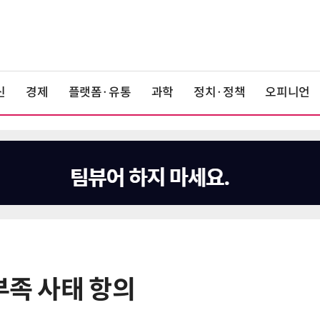
신
경제
플랫폼·유통
과학
정치·정책
오피니언
부족 사태 항의
6
[2026 세제 개편안] 기업 '국내생
산'에 감세…세제로 산업·자금 지방