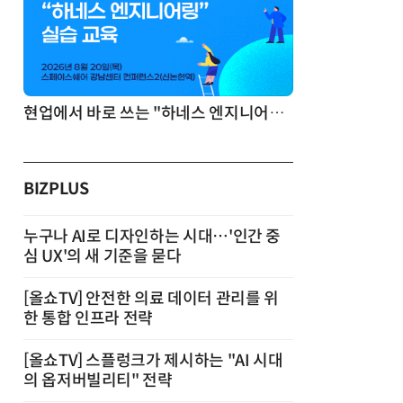
기반 정리·리서치·보고 자동화
현업에서 바로 쓰는 "하네스 엔지니어링" 실습 교육
BIZPLUS
누구나 AI로 디자인하는 시대…'인간 중
심 UX'의 새 기준을 묻다
[올쇼TV] 안전한 의료 데이터 관리를 위
한 통합 인프라 전략
[올쇼TV] 스플렁크가 제시하는 "AI 시대
의 옵저버빌리티" 전략