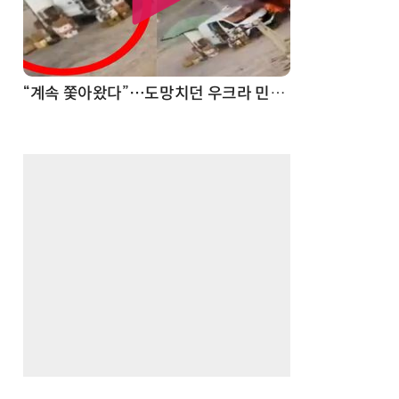
“계속 쫓아왔다”…도망치던 우크라 민간인 공격한 러 자폭 드론