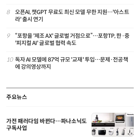
8
오픈AI, 챗GPT 무료도 최신 모델 무한 지원…'아스트
라' 출시 연기
9
“포항을 '제조 AX' 글로벌 거점으로”…포항TP, 한·중
'피지컬 AI' 글로벌 협력 속도
10
독자 AI 모델에 87억 규모 '교재' 투입…문제·전공책
에 강의영상까지
주요뉴스
가전 패러다임 바뀐다…파나소닉도
구독사업