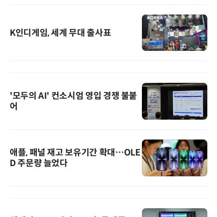
K인디게임, 세계 무대 출사표
'모두의 AI' 컨소시엄 영입 경쟁 불붙
어
애플, 패널 재고 보유기간 확대…OLE
D 주문량 늘었다