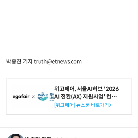
박종진 기자 truth@etnews.com
위고페어, 서울AI허브 '2026
AI 전환(AX) 지원사업' 컨소
시엄 선정
[위고페어] 뉴스룸 바로가기>