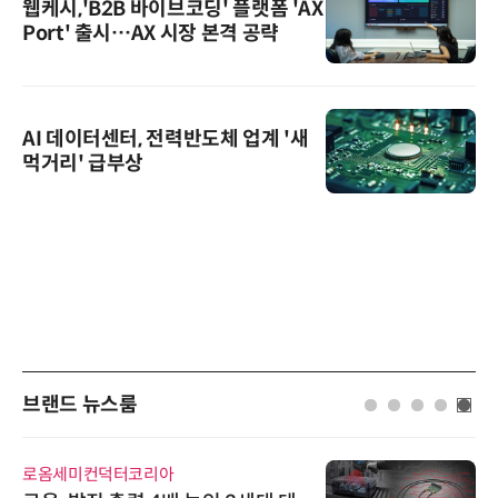
웹케시,'B2B 바이브코딩' 플랫폼 'AX
Port' 출시…AX 시장 본격 공략
AI 데이터센터, 전력반도체 업계 '새
먹거리' 급부상
브랜드 뉴스룸
로옴세미컨덕터코리아