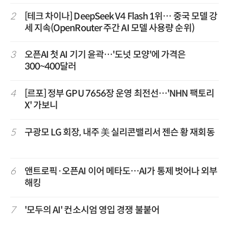
2
[테크 차이나] DeepSeek V4 Flash 1위… 중국 모델 강
세 지속(OpenRouter 주간 AI 모델 사용량 순위)
3
오픈AI 첫 AI 기기 윤곽…'도넛 모양'에 가격은
300~400달러
4
[르포] 정부 GPU 7656장 운영 최전선…'NHN 팩토리
X' 가보니
5
구광모 LG 회장, 내주 美 실리콘밸리서 젠슨 황 재회동
6
앤트로픽·오픈AI 이어 메타도…AI가 통제 벗어나 외부
해킹
7
'모두의 AI' 컨소시엄 영입 경쟁 불붙어