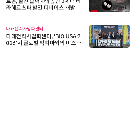
로옴, 발진 출력 4배 높인 2세대 테
라헤르츠파 발진 디바이스 개발
다래전략사업화센터
다래전략사업화센터, 'BIO USA 2
026'서 글로벌 빅파마와의 비즈니
스 미팅 지원…K-바이오 해외 진출
교두보 확보