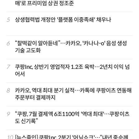
매'로 프리미엄 상권 정조준
5
상생협력법 개정안 '플랫폼 이중족쇄' 채우나
6
“찰떡같이 알아듣네”…카카오, '카나나-o' 음성 생성
기술 고도화
7
쿠팡Inc, 상반기 영업적자 1.2조 육박…2년치 이익 넘
어서
8
카카오, 역대 최대 분기 실적…카톡에 쿠팡이츠 연동해
주문부터 결제까지
9
“쿠팡, 7월 결제액 6조1100억 '역대 최대'…쿠팡이츠
도 신기록”
10
[뉴스줌인] 쿠팡Inc, 2분기 '어닝쇼크'…“내년 중순께