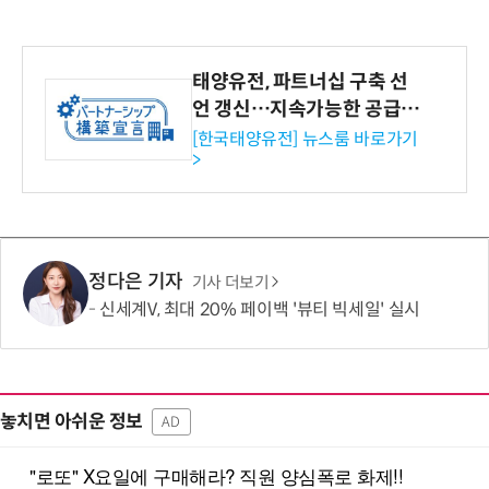
태양유전, 파트너십 구축 선
언 갱신…지속가능한 공급망
협력 강화
[한국태양유전] 뉴스룸 바로가기
>
정다은 기자
기사 더보기
신세계V, 최대 20% 페이백 '뷰티 빅세일' 실시
놓치면 아쉬운 정보
AD