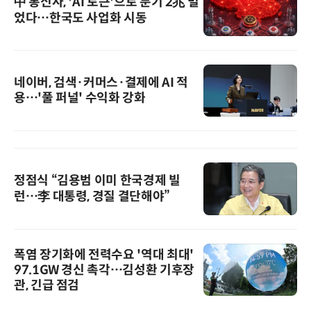
中 통신사, 'AI 토큰'으로 분기 2兆 벌
었다…한국도 사업화 시동
네이버, 검색·커머스·결제에 AI 적
용…'풀 퍼널' 수익화 강화
정점식 “김용범 이미 한국경제 빌
런…李 대통령, 경질 결단해야”
폭염 장기화에 전력수요 '역대 최대'
97.1GW 경신 촉각…김성환 기후장
관, 긴급 점검