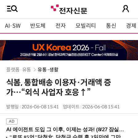
AI·SW
반도체
전자
모빌리티
통신
경제
플랫폼·유통
유통·생활
식봄, 통합배송 이용자·거래액 증
가…“외식 사업자 호응↑”
발행일 : 2026-06-08 15:41
업데이트 : 2026-06-08 15:41
AI 에이전트 도입 그 이후, 이제는 성과! (8/27 잠실역)