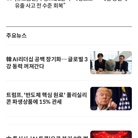
유출 사고 전 수준 회복”
주요뉴스
韓 AI리더십 공백 장기화… 글로벌 3
강 동력 꺼져간다
트럼프, '반도체 핵심 원료' 폴리실리
콘 파생상품에 15% 관세