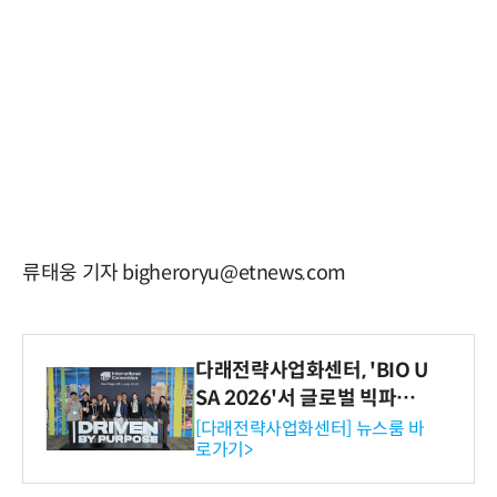
류태웅 기자 bigheroryu@etnews.com
다래전략사업화센터, 'BIO U
SA 2026'서 글로벌 빅파마
와의 비즈니스 미팅 지원…K
[다래전략사업화센터] 뉴스룸 바
로가기>
-바이오 해외 진출 교두보 확
보