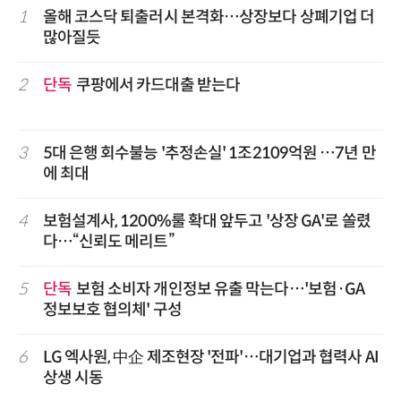
1
올해 코스닥 퇴출러시 본격화…상장보다 상폐기업 더
많아질듯
2
단독
쿠팡에서 카드대출 받는다
3
5대 은행 회수불능 '추정손실' 1조2109억원 …7년 만
에 최대
4
보험설계사, 1200%룰 확대 앞두고 '상장 GA'로 쏠렸
다…“신뢰도 메리트”
5
단독
보험 소비자 개인정보 유출 막는다…'보험·GA
정보보호 협의체' 구성
6
LG 엑사원, 中企 제조현장 '전파'…대기업과 협력사 AI
상생 시동