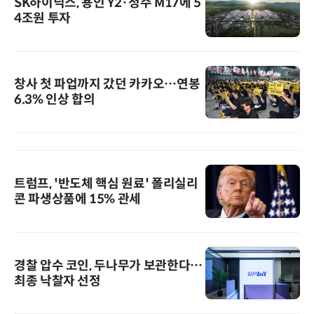
SK하이닉스, 용인 Y2·청주 M17에 5
4조원 투자
창사 첫 파업까지 갔던 카카오…연봉
6.3% 인상 합의
트럼프, '반도체 핵심 원료' 폴리실리
콘 파생상품에 15% 관세
경찰 압수 코인, 두나무가 보관한다…
최종 낙찰자 선정