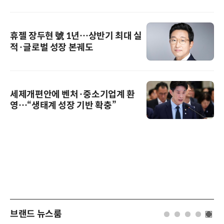
휴젤 장두현 號 1년…상반기 최대 실
적·글로벌 성장 본궤도
세제개편안에 벤처·중소기업계 환
영…“생태계 성장 기반 확충”
브랜드 뉴스룸