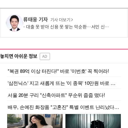
류태웅 기자
기사 더보기
대출 못 받아 신용 못 쌓는 악순환…서민 신용평가 사각지대 메운다
놓치면 아쉬운 정보
AD