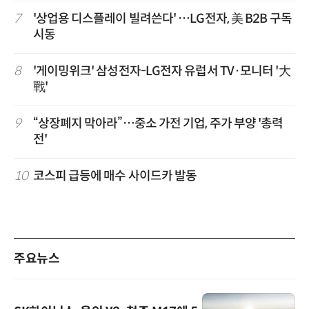
7
'상업용 디스플레이 빌려쓴다' …LG전자, 美 B2B 구독
시동
8
'게이밍위크' 삼성전자-LG전자 유럽서 TV·모니터 '大
戰'
9
“상장폐지 막아라”…중소 가전 기업, 주가 부양 '총력
전'
10
코스피 급등에 매수 사이드카 발동
주요뉴스