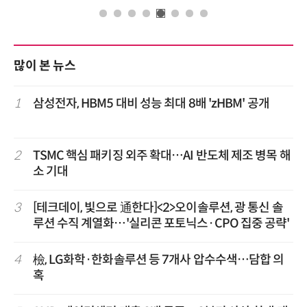
많이 본 뉴스
1
삼성전자, HBM5 대비 성능 최대 8배 'zHBM' 공개
2
TSMC 핵심 패키징 외주 확대…AI 반도체 제조 병목 해
소 기대
3
[테크데이, 빛으로 通한다]<2>오이솔루션, 광 통신 솔
루션 수직 계열화…'실리콘 포토닉스·CPO 집중 공략'
4
檢, LG화학·한화솔루션 등 7개사 압수수색…담합 의
혹