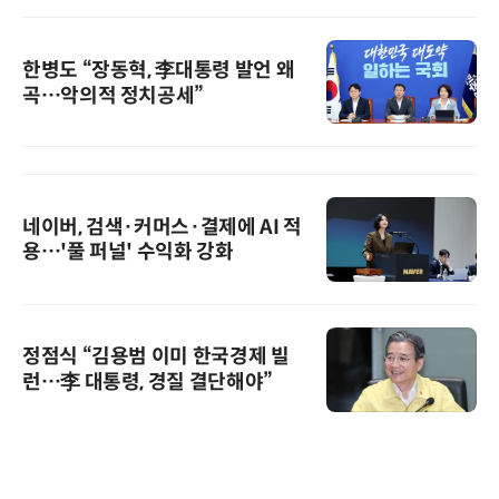
한병도 “장동혁, 李대통령 발언 왜
곡…악의적 정치공세”
네이버, 검색·커머스·결제에 AI 적
용…'풀 퍼널' 수익화 강화
정점식 “김용범 이미 한국경제 빌
런…李 대통령, 경질 결단해야”