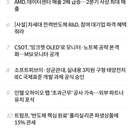
5
AMD, 데이터센터 매출 2배 급증…2분기 사상 최대 매
출
6
[사설] 차세대 전력반도체 R&D, 참여 대기업 파격 혜택
줘라
7
CSOT, '잉크젯 OLED'로 모니터·노트북 공략 본격
화…MSI 모니터 공개
8
소프트피브이·성균관대, 실내용 3차원 구형 태양전지
IEC 국제표준 개발 과제 공식 승인
9
인텔 오하이오 팹 '초과근무' 공사 가속…외부 파트너
유치 포석
10
트럼프, '반도체 핵심 원료' 폴리실리콘 파생상품에
15% 관세