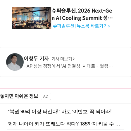
슈퍼솔루션, 2026 Next-Ge
n AI Cooling Summit 성황
리 성료
[슈퍼솔루션] 뉴스룸 바로가기>
이형두 기자
기사 더보기
AP 성능 경쟁에서 'AI 연결성' 시대로…퀄컴 영역 확장 본격화
놓치면 아쉬운 정보
AD