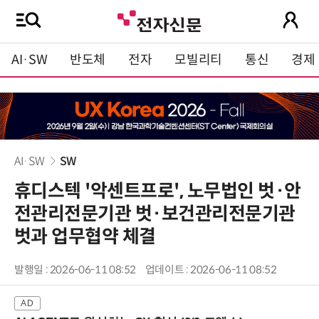
AI·SW
반도체
전자
모빌리티
통신
경제
AI·SW
SW
휴디스텍 '악센트프로', 노무법인 벗·안
전관리전문기관 벗·보건관리전문기관
벗과 업무협약 체결
발행일 : 2026-06-11 08:52
업데이트 : 2026-06-11 08:52