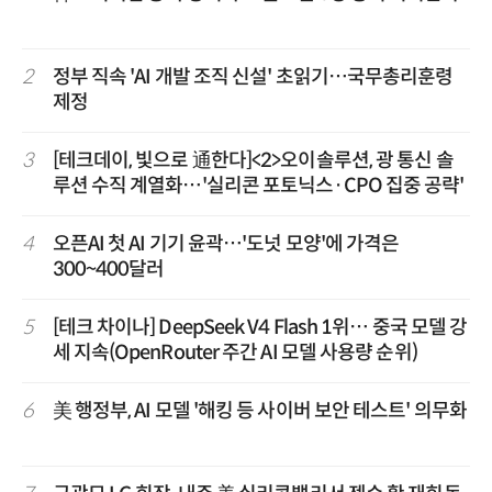
2
정부 직속 'AI 개발 조직 신설' 초읽기…국무총리훈령
제정
3
[테크데이, 빛으로 通한다]<2>오이솔루션, 광 통신 솔
루션 수직 계열화…'실리콘 포토닉스·CPO 집중 공략'
4
오픈AI 첫 AI 기기 윤곽…'도넛 모양'에 가격은
300~400달러
5
[테크 차이나] DeepSeek V4 Flash 1위… 중국 모델 강
세 지속(OpenRouter 주간 AI 모델 사용량 순위)
6
美 행정부, AI 모델 '해킹 등 사이버 보안 테스트' 의무화