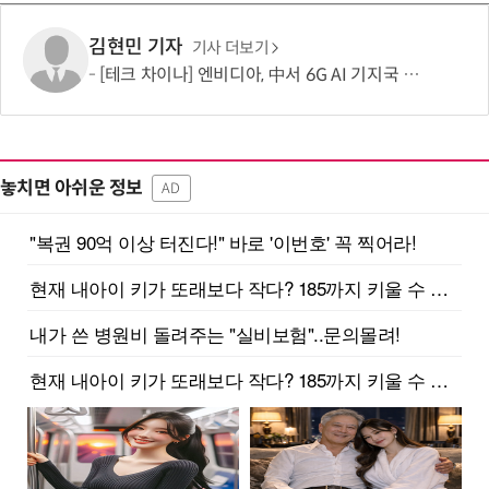
김현민 기자
기사 더보기
[테크 차이나] 엔비디아, 中서 6G AI 기지국 파트너 물색…'엣지 AI' 시대 겨냥한 공급망 구축 본격화
놓치면 아쉬운 정보
AD