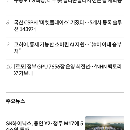
7
구광모 LG 회장, 내주 美 실리콘밸리서 젠슨 황 재회동
8
국산 CSP사 '마켓플레이스' 커졌다…5개사 등록 솔루
션 1439개
9
코히어, 통제 가능한 소버린 AI 지원…“韓이 아태 승부
처”
10
[르포] 정부 GPU 7656장 운영 최전선…'NHN 팩토리
X' 가보니
주요뉴스
SK하이닉스, 용인 Y2·청주 M17에 5