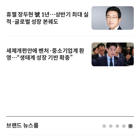
휴젤 장두현 號 1년…상반기 최대 실
적·글로벌 성장 본궤도
세제개편안에 벤처·중소기업계 환
영…“생태계 성장 기반 확충”
브랜드 뉴스룸