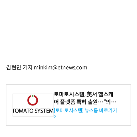
김현민 기자 minkim@etnews.com
토마토시스템, 美서 헬스케
어 플랫폼 특허 출원…“의료
기관·보험사 공략”
[토마토시스템] 뉴스룸 바로가기
>