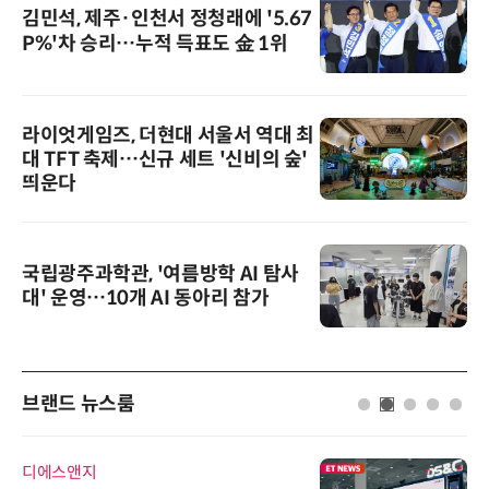
김민석, 제주·인천서 정청래에 '5.67
P%'차 승리…누적 득표도 金 1위
라이엇게임즈, 더현대 서울서 역대 최
대 TFT 축제…신규 세트 '신비의 숲'
띄운다
국립광주과학관, '여름방학 AI 탐사
대' 운영…10개 AI 동아리 참가
브랜드 뉴스룸
디에스앤지