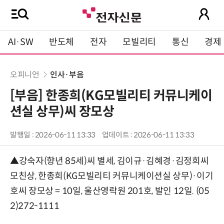
AI·SW
반도체
전자
모빌리티
통신
경제
오피니언
인사·부음
[부음] 한종희(KG모빌리티 커뮤니케이
션실 상무)씨 장모상
발행일 : 2026-06-11 13:33
업데이트 : 2026-06-11 13:33
▲강숙자(향년 85세)씨 별세, 김이규·김혜경·김정희씨
모친상, 한종희(KG모빌리티 커뮤니케이션실 상무)·이기
호씨 장모상 = 10일, 울산영락원 201호, 발인 12일. (05
2)272-1111