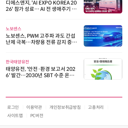
디에스앤지, 'AI EXPO KOREA 20
26' 참가 성료… AI 전 생애주기 아
우르는 통합 솔루션 선봬
노보센스
노보센스, PWM 고주파 과도 간섭
난제 극복…차량용 전류 감지 증폭
기
한국태양유전
태양유전, '안전·환경 보고서 202
6' 발간…2030년 SBT 수준 온실
가스 감축 추진
로그인
이용약관
개인정보취급방침
고충처리
사이트맵
PC버전