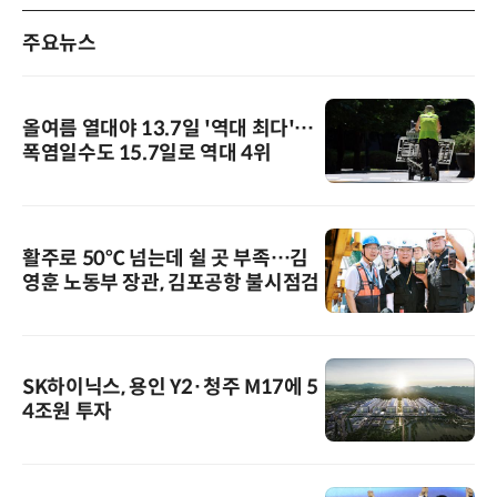
주요뉴스
올여름 열대야 13.7일 '역대 최다'…
폭염일수도 15.7일로 역대 4위
활주로 50℃ 넘는데 쉴 곳 부족…김
영훈 노동부 장관, 김포공항 불시점검
SK하이닉스, 용인 Y2·청주 M17에 5
4조원 투자