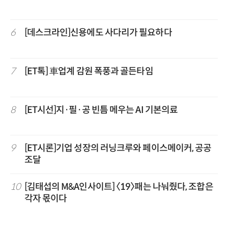
6
[데스크라인]신용에도 사다리가 필요하다
7
[ET톡] 車업계 감원 폭풍과 골든타임
8
[ET시선]지·필·공 빈틈 메우는 AI 기본의료
9
[ET시론]기업 성장의 러닝크루와 페이스메이커, 공공
조달
10
[김태섭의 M&A인사이트] 〈19〉패는 나눠줬다, 조합은
각자 몫이다