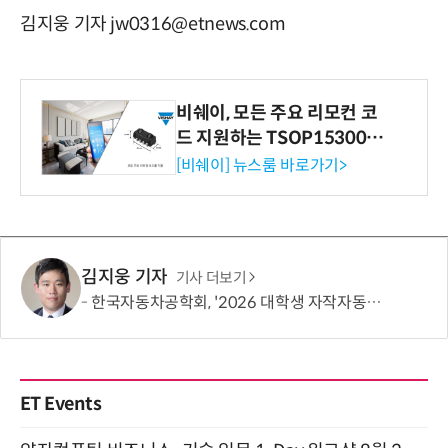
김지웅 기자 jw0316@etnews.com
비쉐이, 모든 주요 리모컨 코
드 지원하는 TSOP15300 시
리즈 IR 수신기 출시
[비쉐이] 뉴스룸 바로가기>
김지웅 기자
기사 더보기
한국자동차공학회, '2026 대학생 자작자동차대회 포뮬러 부문' 개최
ET Events