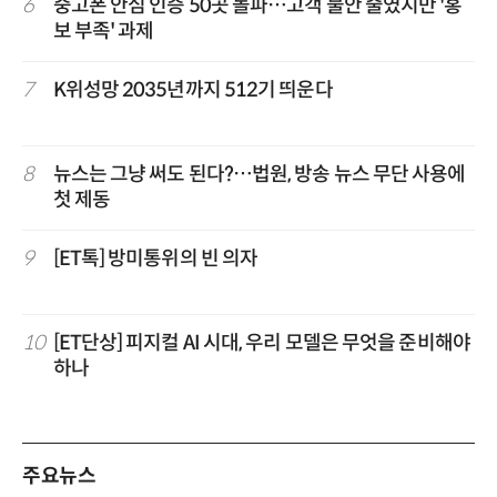
6
중고폰 안심 인증 50곳 돌파…고객 불안 줄였지만 '홍
보 부족' 과제
7
K위성망 2035년까지 512기 띄운다
8
뉴스는 그냥 써도 된다?…법원, 방송 뉴스 무단 사용에
첫 제동
9
[ET톡] 방미통위의 빈 의자
10
[ET단상] 피지컬 AI 시대, 우리 모델은 무엇을 준비해야
하나
주요뉴스