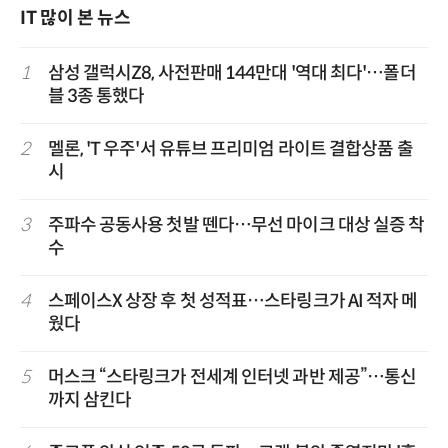
IT 많이 본 뉴스
1
삼성 갤럭시Z8, 사전판매 144만대 '역대 최다'…폴더
블 3종 통했다
2
멜론, 'T 우주'서 유튜브 프리미엄 라이트 결합상품 출
시
3
주파수 공동사용 첫발 뗀다…무선 마이크 대상 실증 착
수
4
스페이스X 상장 후 첫 성적표…스타링크가 AI 적자 메
웠다
5
머스크 “스타링크가 전세계 인터넷 과반 제공”…통신
까지 삼킨다