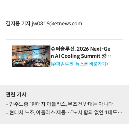
김지웅 기자 jw0316@etnews.com
슈퍼솔루션, 2026 Next-Ge
n AI Cooling Summit 성황
리 성료
[슈퍼솔루션] 뉴스룸 바로가기>
관련 기사
민주노총 “현대차 아틀라스, 무조건 반대는 아니다…충분한 숙의 필요”
현대차 노조, 아틀라스 제동…“노사 합의 없인 1대도 안돼”