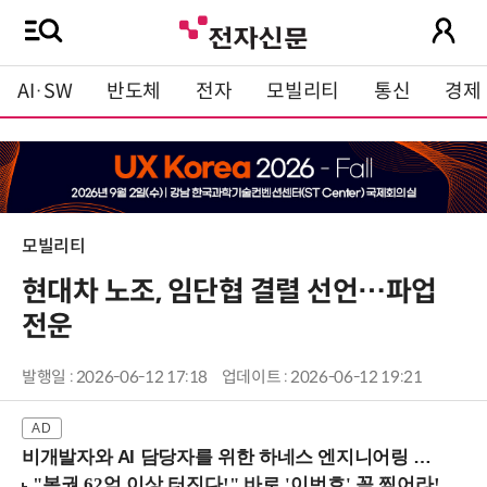
AI·SW
반도체
전자
모빌리티
통신
경제
모빌리티
현대차 노조, 임단협 결렬 선언…파업
전운
발행일 : 2026-06-12 17:18
업데이트 : 2026-06-12 19:21
비개발자와 AI 담당자를 위한 하네스 엔지니어링 입문과정 (8/20 신논현역)