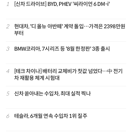
1
[신차 드라이브] BYD, PHEV '씨라이언 6 DM-i'
2
현대차, '디 올뉴 아반떼' 계약 돌입…가격은 2398만원
부터
3
BMW코리아, 7시리즈 등 '8월 한정판' 3종 출시
4
[테크 차이나] 배터리 교체비가 찻값 넘었다…中 전기
차 재활용 체계 시험대
5
신차 쏟아내는 수입차, 최대 실적 찍나
6
테슬라, 6개월 연속 수입차 1위 질주