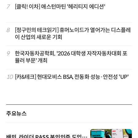
7
[클릭! 이차] 애스턴마틴 '헤리티지 에디션'
8
[정구민의 테크읽기] 휴머노이드가 열어가는 디스플레
이 산업의 새로운 기회
9
한국자동차공학회, '2026 대학생 자작자동차대회 포
뮬러 부문' 개최
10
[카&테크] 현대모비스 BSA, 전동화 성능·안전성 'UP'
주요뉴스
배민, 라이더 PASS 본인인증 도입…