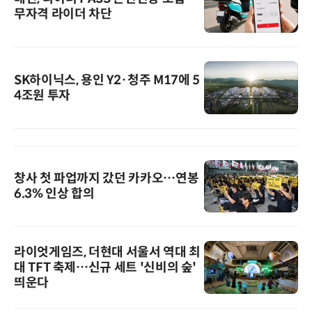
무자격 라이더 차단
SK하이닉스, 용인 Y2·청주 M17에 5
4조원 투자
창사 첫 파업까지 갔던 카카오…연봉
6.3% 인상 합의
라이엇게임즈, 더현대 서울서 역대 최
대 TFT 축제…신규 세트 '신비의 숲'
띄운다