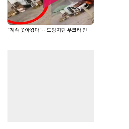
“계속 쫓아왔다”…도망치던 우크라 민간인 공격한 러 자폭 드론