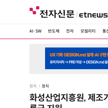
AI·SW
반도체
전자
모빌리티
통
정치
정치
화성산업지흥원, 제조기