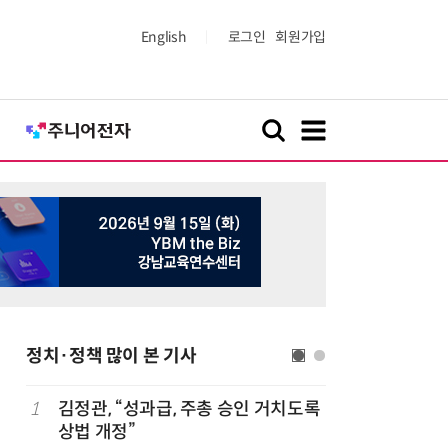
English
로그인
회원가입
정치·정책 많이 본 기사
1
김정관, “성과급, 주총 승인 거치도록
6
산업부,
상법 개정”
5개사 '슈