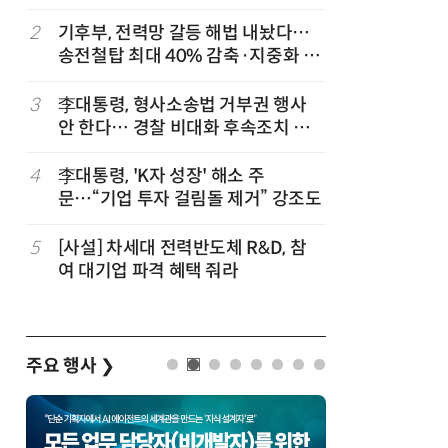
2
기후부, 전력망 갈등 해법 내놨다…
7
[2026 
송전철탑 최대 40% 감축·지중화 확
산'에 감
대
행 유도
3
李대통령, 형사소송법 거부권 행사
8
최저임금 
안 한다… 경찰 비대화 후속조치 점
동계·소상
검
4
李대통령, 'K자 성장' 해소 주
9
[하반기 
문…“기업 투자 걸림돌 제거” 강조도
메가프로
보기금' 
5
[사설] 차세대 전력반도체 R&D, 참
10
李대통령, 
여 대기업 파격 혜택 줘라
한 바퀴…
검
주요 행사
❯