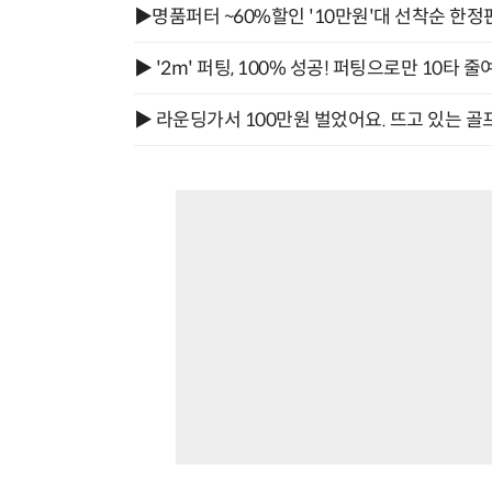
▶명품퍼터 ~60%할인 '10만원'대 선착순 한정
▶ '2m' 퍼팅, 100% 성공! 퍼팅으로만 10타 줄
▶ 라운딩가서 100만원 벌었어요. 뜨고 있는 골