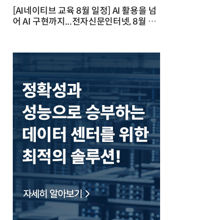
[AI네이티브 교육 8월 일정] AI 활용을 넘
어 AI 구현까지...전자신문인터넷, 8월 실
전 교육·워크숍 개최 발행일 : 2026-07-
23 10:46