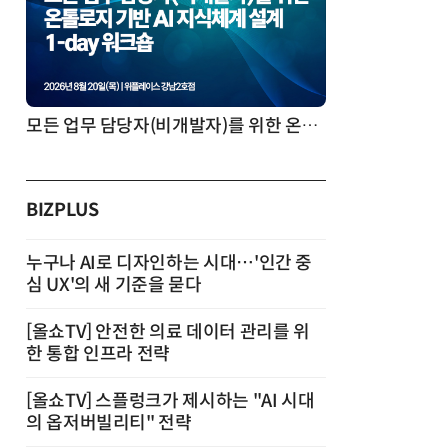
모든 업무 담당자(비개발자)를 위한 온톨로지 기반 AI 지식체계 설계 1-day 워크숍
BIZPLUS
누구나 AI로 디자인하는 시대…'인간 중
심 UX'의 새 기준을 묻다
[올쇼TV] 안전한 의료 데이터 관리를 위
한 통합 인프라 전략
[올쇼TV] 스플렁크가 제시하는 "AI 시대
의 옵저버빌리티" 전략