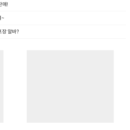
판매!
여~
프장 알바?