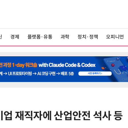
신
경제
플랫폼·유통
과학
정치·정책
오피니언
업 재직자에 산업안전 석사 등
6
산업부, 한화오션·에코프로비엠 등
5개사 '슈퍼 을(乙)' 선정