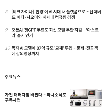
8
[테크 차이나] '안경'이 AI 시대 새 플랫폼으로…선더버
드, 메타·샤오미와 차세대 컴퓨팅 경쟁
9
오픈AI, 챗GPT 무료도 최신 모델 무한 지원…'아스트
라' 출시 연기
10
독자 AI 모델에 87억 규모 '교재' 투입…문제·전공책
에 강의영상까지
주요뉴스
가전 패러다임 바뀐다…파나소닉도
구독사업