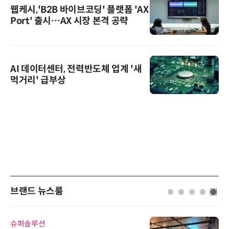
웹케시,'B2B 바이브코딩' 플랫폼 'AX
Port' 출시…AX 시장 본격 공략
AI 데이터센터, 전력반도체 업계 '새
먹거리' 급부상
브랜드 뉴스룸
디에스앤지