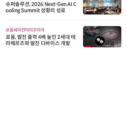
26 Next-Gen AI C
디에스앤지, 'AI 
ummit 성황리 성료
26' 참가 성료…
우르는 통합 솔
터코리아
AIPD
력 4배 높인 2세대 테
“특허분석도 AI
발진 디바이스 개발
'AX' 시대 본
AI IP데이터분
비쉐이
비쉐이, 모든 주
원하는 TSOP15
신기 출시