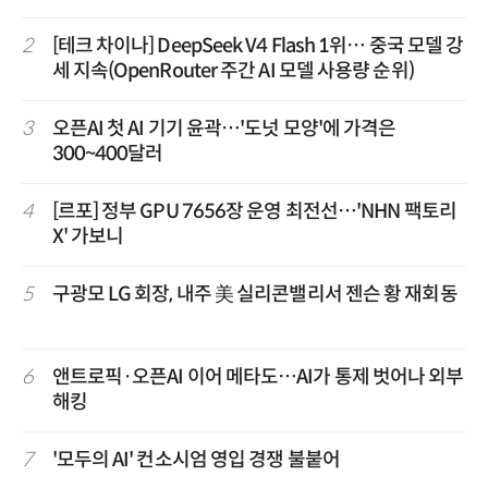
2
[테크 차이나] DeepSeek V4 Flash 1위… 중국 모델 강
세 지속(OpenRouter 주간 AI 모델 사용량 순위)
3
오픈AI 첫 AI 기기 윤곽…'도넛 모양'에 가격은
300~400달러
4
[르포] 정부 GPU 7656장 운영 최전선…'NHN 팩토리
X' 가보니
5
구광모 LG 회장, 내주 美 실리콘밸리서 젠슨 황 재회동
6
앤트로픽·오픈AI 이어 메타도…AI가 통제 벗어나 외부
해킹
7
'모두의 AI' 컨소시엄 영입 경쟁 불붙어