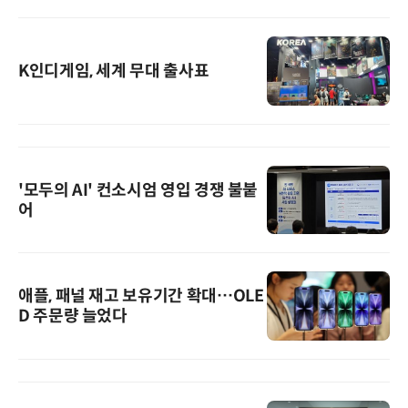
K인디게임, 세계 무대 출사표
'모두의 AI' 컨소시엄 영입 경쟁 불붙
어
애플, 패널 재고 보유기간 확대…OLE
D 주문량 늘었다