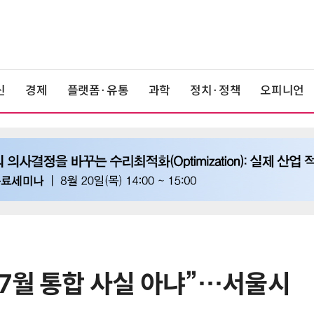
신
경제
플랫폼·유통
과학
정치·정책
오피니언
7월 통합 사실 아냐”…서울시
6
'게이밍위크' 삼성전자-LG전자 유
서 TV·모니터 '大戰'