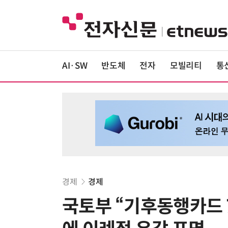
AI·SW
반도체
전자
모빌리티
통
경제
경제
국토부 “기후동행카드 