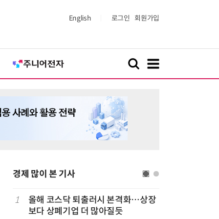
English
로그인
회원가입
경제 많이 본 기사
럽
1
올해 코스닥 퇴출러시 본격화…상장
6
'게이밍위
보다 상폐기업 더 많아질듯
서 TV·모