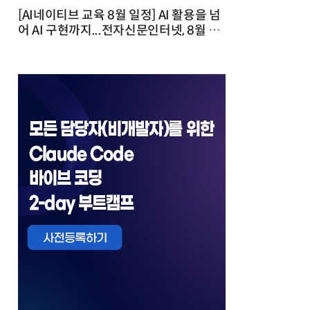
[AI네이티브 교육 8월 일정] AI 활용을 넘
어 AI 구현까지...전자신문인터넷, 8월 실
전 교육·워크숍 개최 발행일 : 2026-07-
23 10:46