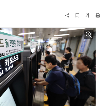
7
“상장폐지 막아라”…중소 가전 기업
주가 부양 '총력전'
8
코스피 급등에 매수 사이드카 발동
9
한은 금 매입 나섰지만…개인투자자
는 금 투자 '외면'
10
경찰 압수 코인, 두나무가 보관한
다…최종 낙찰자 선정