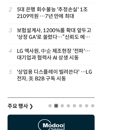
,
2
5대 은행 회수불능 '추정손실' 1조
7
“상장폐지
2109억원 …7년 만에 최대
주가 부양
3
보험설계사, 1200%룰 확대 앞두고
8
코스피 급
'상장 GA'로 쏠렸다…“신뢰도 메리
트”
4
LG 엑사원, 中企 제조현장 '전파'…
9
한은 금
대기업과 협력사 AI 상생 시동
는 금 투자
5
'상업용 디스플레이 빌려쓴다' …LG
10
경찰 압수
전자, 美 B2B 구독 시동
다…최종
주요 행사
❯