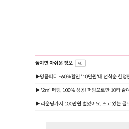
놓치면 아쉬운 정보
AD
▶명품퍼터 ~60%할인 '10만원'대 선착순 한정
▶ '2m' 퍼팅, 100% 성공! 퍼팅으로만 10타 줄
▶ 라운딩가서 100만원 벌었어요. 뜨고 있는 골