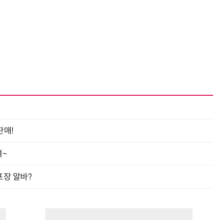
“계속 쫓아왔다”…도망치던 우크라 민간인 공격한 러 자폭 드론
진정한 우정?…친구 구하려다 둘 다 의자 틈에 목이 낀
판매!
여~
프장 알바?