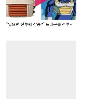
 순간
“입으면 전투력 상승?” 드래곤볼 전투복 닮은 중량조끼