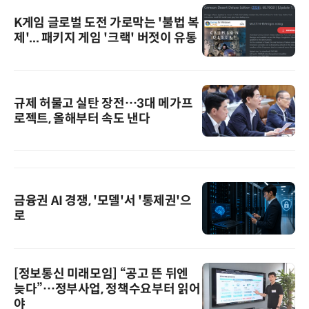
K게임 글로벌 도전 가로막는 '불법 복
제'... 패키지 게임 '크랙' 버젓이 유통
규제 허물고 실탄 장전…3대 메가프
로젝트, 올해부터 속도 낸다
금융권 AI 경쟁, '모델'서 '통제권'으
로
[정보통신 미래모임] “공고 뜬 뒤엔
늦다”…정부사업, 정책수요부터 읽어
야