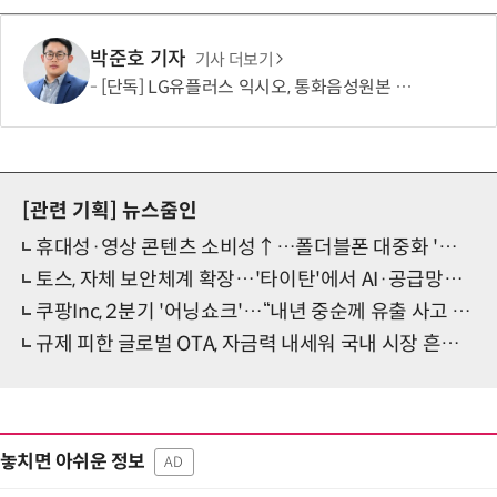
박준호 기자
기사 더보기
[단독] LG유플러스 익시오, 통화음성원본 제한적 수집…보이스피싱 탐지 고도화 활용
[관련 기획]
뉴스줌인
휴대성·영상 콘텐츠 소비성↑…폴더블폰 대중화 '성큼'
토스, 자체 보안체계 확장…'타이탄'에서 AI·공급망까지
쿠팡Inc, 2분기 '어닝쇼크'…“내년 중순께 유출 사고 전 수준 회복”
규제 피한 글로벌 OTA, 자금력 내세워 국내 시장 흔든다
놓치면 아쉬운 정보
AD