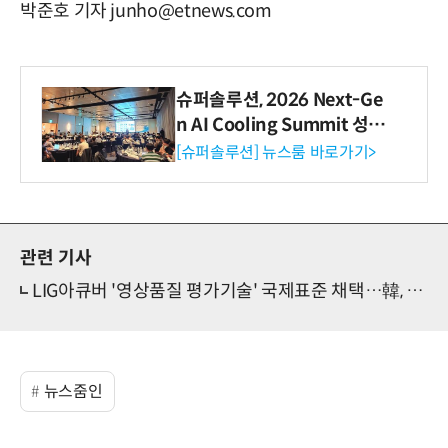
박준호 기자 junho@etnews.com
슈퍼솔루션, 2026 Next-Ge
n AI Cooling Summit 성황
리 성료
[슈퍼솔루션] 뉴스룸 바로가기>
관련 기사
LIG아큐버 '영상품질 평가기술' 국제표준 채택…韓, 세계 시장 선도 기반 마련
뉴스줌인