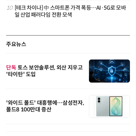
10
[테크 차이나] 中 스마트폰 가격 폭등…AI·5G로 모바
일 산업 패러다임 전환 모색
주요뉴스
단독
토스 보안솔루션, 외산 지우고
'타이탄' 도입
'와이드 폴드' 대흥행에…삼성전자,
폴드8 100만대 증산