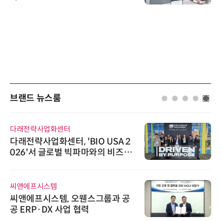
브랜드 뉴스룸
화센터
디에스앤지
터, 'BIO USA 2
디에스앤지, 'AI 
로벌 빅파마와의 비즈니
26' 참가 성료…
…K-바이오 해외 진출
우르는 통합 솔
템
로옴세미컨덕터코
템, 오웬스그룹과 공
로옴, 발진 출력
 사업 협력
라헤르츠파 발진