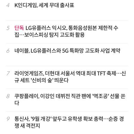
4
K인디게임, 세계 무대 출사표
5
단독
LG유플러스 익시오, 통화음성원본 제한적 수
집…보이스피싱 탐지 고도화 활용
6
네이블, LG유플러스와 5G 특화망 고도화 사업 계약
7
라이엇게임즈, 더현대 서울서 역대 최대 TFT 축제…신
규 세트 '신비의 숲' 띄운다
8
쿠팡플레이, 이강인 데뷔전 직관 팬에 '역조공' 선물 쏜
다
9
통신사, '9월 개강' 앞두고 유학생 확보 총력…순증 경
쟁 새 격전지