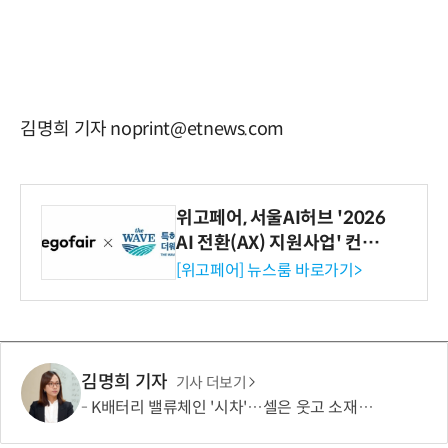
김명희 기자 noprint@etnews.com
위고페어, 서울AI허브 '2026
AI 전환(AX) 지원사업' 컨소
시엄 선정
[위고페어] 뉴스룸 바로가기>
김명희 기자
기사 더보기
K배터리 밸류체인 '시차'…셀은 웃고 소재는 아직