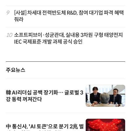
9
[사설] 차세대 전력반도체 R&D, 참여 대기업 파격 혜택
줘라
10
소프트피브이·성균관대, 실내용 3차원 구형 태양전지
IEC 국제표준 개발 과제 공식 승인
주요뉴스
韓 AI리더십 공백 장기화… 글로벌 3
강 동력 꺼져간다
中 통신사, 'AI 토큰'으로 분기 2兆 벌