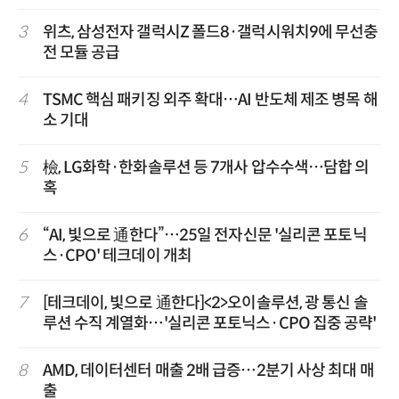
3
위츠, 삼성전자 갤럭시Z 폴드8·갤럭시워치9에 무선충
전 모듈 공급
4
TSMC 핵심 패키징 외주 확대…AI 반도체 제조 병목 해
소 기대
5
檢, LG화학·한화솔루션 등 7개사 압수수색…담합 의
혹
6
“AI, 빛으로 通한다”…25일 전자신문 '실리콘 포토닉
스·CPO' 테크데이 개최
7
[테크데이, 빛으로 通한다]<2>오이솔루션, 광 통신 솔
루션 수직 계열화…'실리콘 포토닉스·CPO 집중 공략'
8
AMD, 데이터센터 매출 2배 급증…2분기 사상 최대 매
출