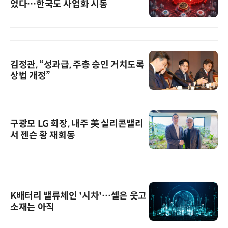
었다…한국도 사업화 시동
김정관, “성과급, 주총 승인 거치도록
상법 개정”
구광모 LG 회장, 내주 美 실리콘밸리
서 젠슨 황 재회동
K배터리 밸류체인 '시차'…셀은 웃고
소재는 아직