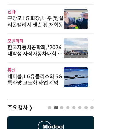
직
전자
구광모 LG 회장, 내주 美 실
리콘밸리서 젠슨 황 재회동
모빌리티
한국자동차공학회, '2026
대학생 자작자동차대회 포
뮬러 부문' 개최
통신
네이블, LG유플러스와 5G
특화망 고도화 사업 계약
주요 행사
❯