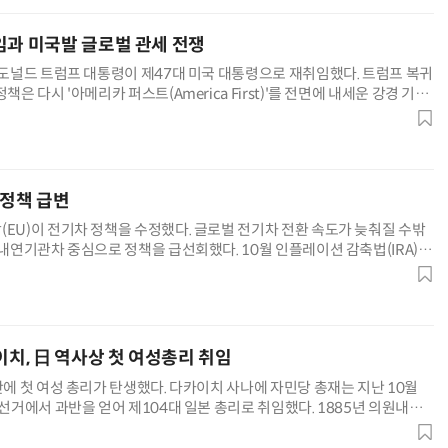
임과 미국발 글로벌 관세 전쟁
) 도널드 트럼프 대통령이 제47대 미국 대통령으로 재취임했다. 트럼프 복귀
책은 다시 '아메리카 퍼스트(America First)'를 전면에 내세운 강경 기조
 핵심 수단으로 한 통상 전략이 재가동되며 글로벌
 정책 급변
(EU)이 전기차 정책을 수정했다. 글로벌 전기차 전환 속도가 늦춰질 수밖
 내연기관차 중심으로 정책을 급선회했다. 10월 인플레이션 감축법(IRA)에
러 전기차 보조금을 폐지했고, 12월에는 전임 바이든 정
이치, 日 역사상 첫 여성총리 취임
만에 첫 여성 총리가 탄생했다. 다카이치 사나에 자민당 총재는 지난 10월
 선거에서 과반을 얻어 제104대 일본 총리로 취임했다. 1885년 의원내각
 여성이 일본 총리 자리에 오른 역사적 순간이었다. 다