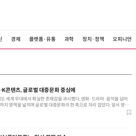
신
경제
플랫폼·유통
과학
정치·정책
오피니언
…K콘텐츠, 글로벌 대중문화 중심에
에도 세계 무대에서 확실한 존재감을 과시했다. 영화·드라마·음악을 넘어
지 영역을 넓히며 글로벌 대중문화의 한 축으로 자리 잡았다. 앞서 영화
, '오징어게임'의 에미상, 'BTS'의 빌보드 차트 1위에 이어