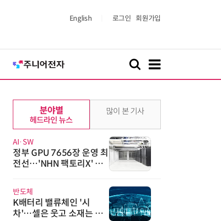
English
로그인
회원가입
분야별
많이 본 기사
헤드라인 뉴스
AI·SW
정부 GPU 7656장 운영 최
전선…'NHN 팩토리X' 가
보니
반도체
K배터리 밸류체인 '시
차'…셀은 웃고 소재는 아