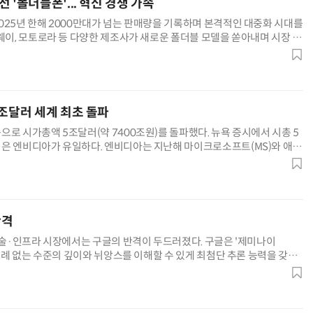
 '폴더블폰'... 혁신 경쟁 가속
025년 한해 2000만대가 넘는 판매량을 기록하며 본격적인 대중화 시대를
화웨이, 모토로라 등 다양한 제조사가 새로운 폴더블 모델을 쏟아내며 시장 성
을 낮춘 보급형 제품이 다양하게 등장한 점도 소비자 접근성을
5조달러 세계 최초 돌파
로 시가총액 5조달러(약 7400조원)를 돌파했다. 뉴욕 증시에서 시총 5
은 엔비디아가 유일하다. 엔비디아는 지난해 마이크로소프트(MS)와 애플
기업에 등극한 데 이어 올해 7월 종가 기준으로 시총 4조달러를
반격
 기술·인프라 시장에서는 구글의 반격이 두드러졌다. 구글은 '제미나이
 전례 없는 수준의 깊이와 뉘앙스를 이해할 수 있게 최첨단 추론 능력을 갖췄
'를 출시, AI 모델 시장 경쟁우위 확보에 주력했다. 20