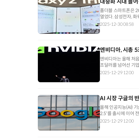
대중화 시대 들어선
폴더블 스마트폰은 2
열었다. 삼성전자, 
장을 이끌었다. 가격
2025-12-30 08:58
엔비디아, 시총 
엔비디아는 올해 처음으
조달러를 넘어선 기업
을 제치고 시총 1위 
2025-12-29 12:00
AI 시장 구글의 
올해 인공지능(AI)
2.5'를 출시에 이어
다고 자부한 '제미나이3
2025-12-29 12:00