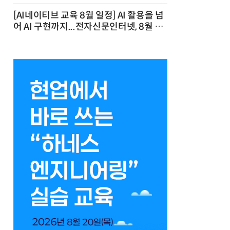
[AI네이티브 교육 8월 일정] AI 활용을 넘
어 AI 구현까지...전자신문인터넷, 8월 실
전 교육·워크숍 개최 발행일 : 2026-07-
23 10:46