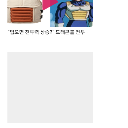
 순간
“입으면 전투력 상승?” 드래곤볼 전투복 닮은 중량조끼