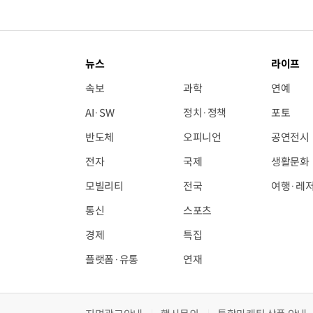
뉴스
라이프
속보
과학
연예
AI·SW
정치·정책
포토
반도체
오피니언
공연전시
전자
국제
생활문화
모빌리티
전국
여행·레
통신
스포츠
경제
특집
플랫폼·유통
연재