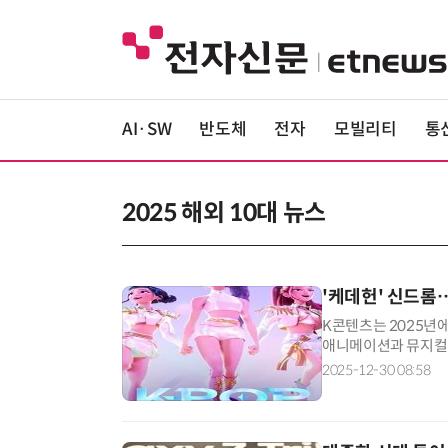
AI·SW
반도체
전자
모빌리티
통
2025 해외 10대 뉴스
'케데헌' 신드롬
K콘텐츠는 2025년
애니메이션과 뮤지컬까
'기생충'의 아카데미상
2025-12-30 08:58