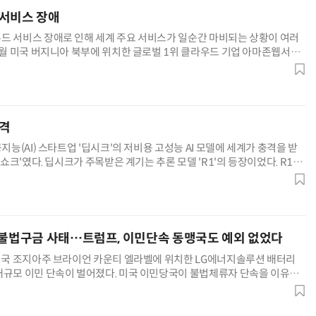
 서비스 장애
드 서비스 장애로 인해 세계 주요 서비스가 일순간 마비되는 상황이 여러
10월 미국 버지니아 북부에 위치한 글로벌 1위 클라우드 기업 아마존웹서비
센터에서 기술 결함으로 인해 서비스 오류가 발생했다. AWS 클라우
AI Native Enterprise를 지원하는 AI Ready Data 플랫폼 활용 전략
AI 시대의 옵저버빌리티: GPU·LLM 모니터링부터 AI 기반 장애 대응까지
충격
공지능(AI) 스타트업 '딥시크'의 저비용 고성능 AI 모델에 세계가 충격을 받
크 쇼크'였다. 딥시크가 주목받은 계기는 추론 모델 'R1'의 등장이었다. R1은
'GPT-4o'보다 뛰어난 성능을 내면서도
 불법구금 사태…트럼프, 이민단속 동맹국도 예외 없었다
 미국 조지아주 브라이언 카운티 엘라벨에 위치한 LG에너지솔루션 배터리
대규모 이민 단속이 벌어졌다. 미국 이민당국이 불법체류자 단속을 이유로
 근로자 등을 구금하면서, 동맹국 기업과 합법 체류 외국인까지 단속