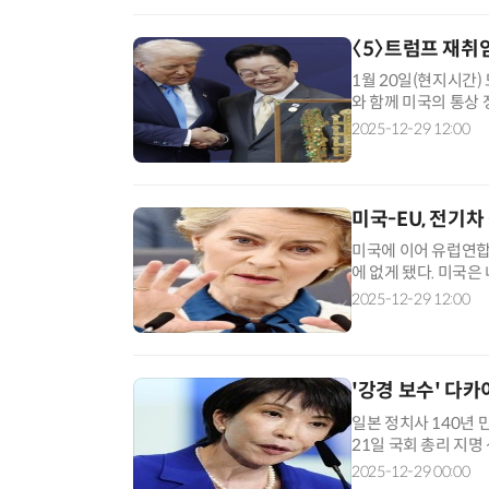
〈5〉트럼프 재취
1월 20일(현지시간
와 함께 미국의 통상 정
로 전환됐다. 관세를
2025-12-29 12:00
미국-EU, 전기차
미국에 이어 유럽연합
에 없게 됐다. 미국은
따른 1대당 7500달
2025-12-29 12:00
'강경 보수' 다카
일본 정치사 140년 
21일 국회 총리 지명
제 도입 이후 처음으로
2025-12-29 00:00