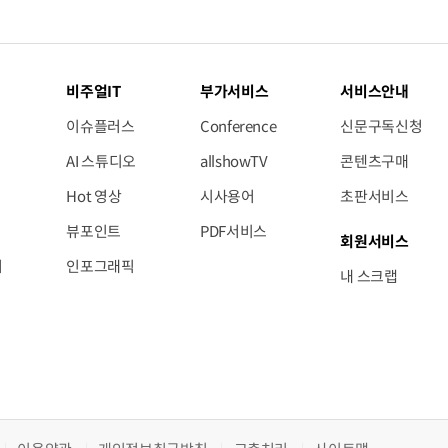
비주얼IT
부가서비스
서비스안내
이슈플러스
Conference
신문구독신청
AI 스튜디오
allshowTV
콘텐츠구매
Hot 영상
시사용어
초판서비스
뷰포인트
PDF서비스
회원서비스
저
인포그래픽
내 스크랩