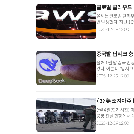
글로벌 클라우드
올해는 글로벌 클라우
번 발생했다. 지난 
스(AWS)의 데이터
2025-12-29 12:00
중국발 딥시크 
올해 1월 말 중국 인
았다. 이른 바 '딥시
오픈AI의 추론 모델 
2025-12-29 12:00
〈3〉美 조지아주
9월 4일(현지시간)
공장 건설 현장에서 
현장에 진입해 한국인
2025-12-29 12:00