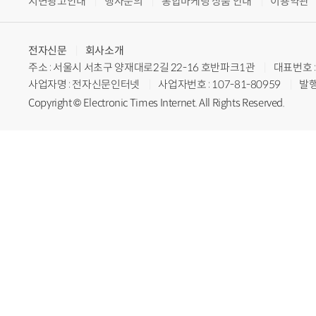
지면광고안내
행사문의
통합마케팅 상품 안내
이용약관
전자신문
회사소개
주소 : 서울시 서초구 양재대로2길 22-16 호반파크1관
대표번호 : 
사업자명 : 전자신문인터넷
사업자번호 : 107-81-80959
발행
Copyright © Electronic Times Internet. All Rights Reserved.