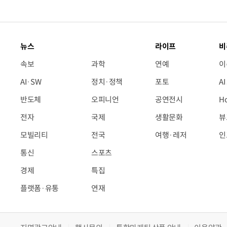
뉴스
라이프
비
속보
과학
연예
이
AI·SW
정치·정책
포토
A
반도체
오피니언
공연전시
H
전자
국제
생활문화
뷰
모빌리티
전국
여행·레저
인
통신
스포츠
경제
특집
플랫폼·유통
연재