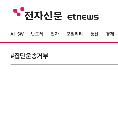
AI·SW
반도체
전자
모빌리티
통신
경제
#집단운송거부