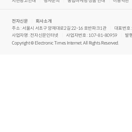
지면광고안내
행사문의
통합마케팅 상품 안내
이용약관
전자신문
회사소개
주소 : 서울시 서초구 양재대로2길 22-16 호반파크1관
대표번호 : 
사업자명 : 전자신문인터넷
사업자번호 : 107-81-80959
발행
Copyright © Electronic Times Internet. All Rights Reserved.