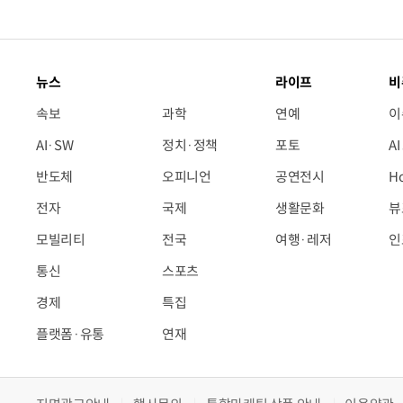
뉴스
라이프
비
속보
과학
연예
이
AI·SW
정치·정책
포토
A
반도체
오피니언
공연전시
H
전자
국제
생활문화
뷰
모빌리티
전국
여행·레저
인
통신
스포츠
경제
특집
플랫폼·유통
연재