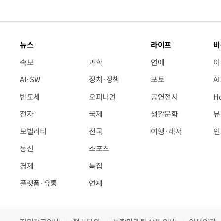
뉴스
라이프
비
속보
과학
연예
이
AI·SW
정치·정책
포토
A
반도체
오피니언
공연전시
H
전자
국제
생활문화
뷰
모빌리티
전국
여행·레저
인
통신
스포츠
경제
특집
플랫폼·유통
연재