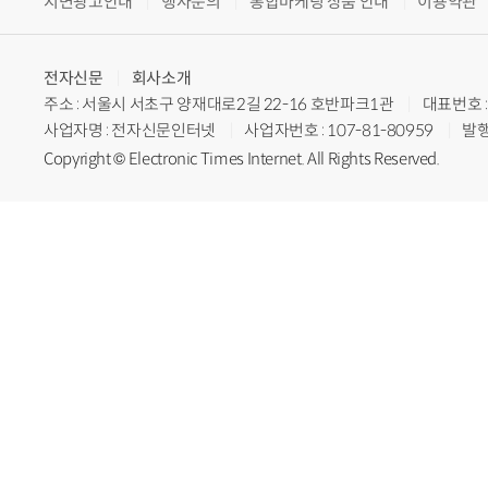
지면광고안내
행사문의
통합마케팅 상품 안내
이용약관
전자신문
회사소개
주소 : 서울시 서초구 양재대로2길 22-16 호반파크1관
대표번호 : 
사업자명 : 전자신문인터넷
사업자번호 : 107-81-80959
발행
Copyright © Electronic Times Internet. All Rights Reserved.