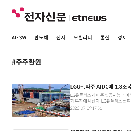
AI·SW
반도체
전자
모빌리티
통신
경제
#주주환원
LGU+, 파주 AIDC에 1.3
LG유플러스가 파주 인공지능 데이터센
가 투자에 나선다. LG유플러스는 파
을 투입한다고 29일 공시했다. LG
2026-07-29 17:51
러스는 경기 파주시에 수도권 최대인 
15만㎡ 연면적에 사무동 포함 총 