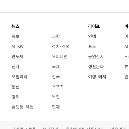
뉴스
라이프
비
속보
과학
연예
이
AI·SW
정치·정책
포토
A
반도체
오피니언
공연전시
H
전자
국제
생활문화
뷰
모빌리티
전국
여행·레저
인
통신
스포츠
경제
특집
플랫폼·유통
연재