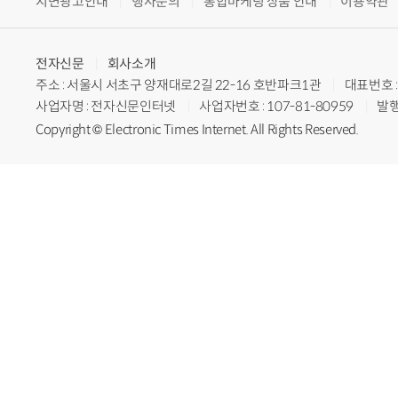
지면광고안내
행사문의
통합마케팅 상품 안내
이용약관
전자신문
회사소개
주소 : 서울시 서초구 양재대로2길 22-16 호반파크1관
대표번호 : 
사업자명 : 전자신문인터넷
사업자번호 : 107-81-80959
발행
Copyright © Electronic Times Internet. All Rights Reserved.