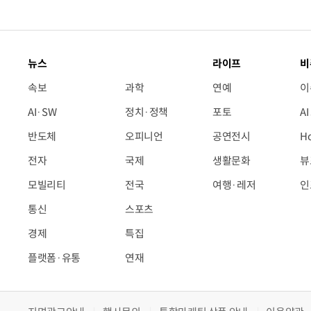
뉴스
라이프
비
속보
과학
연예
이
AI·SW
정치·정책
포토
A
반도체
오피니언
공연전시
H
전자
국제
생활문화
뷰
모빌리티
전국
여행·레저
인
통신
스포츠
경제
특집
플랫폼·유통
연재