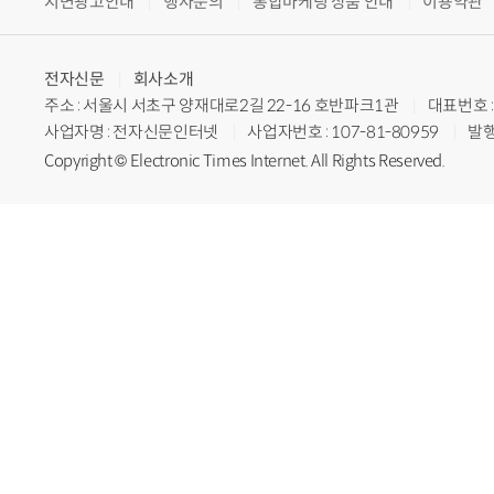
지면광고안내
행사문의
통합마케팅 상품 안내
이용약관
전자신문
회사소개
주소 : 서울시 서초구 양재대로2길 22-16 호반파크1관
대표번호 : 
사업자명 : 전자신문인터넷
사업자번호 : 107-81-80959
발행
Copyright © Electronic Times Internet. All Rights Reserved.