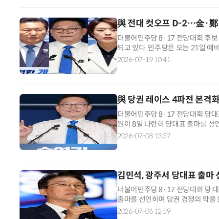
리당원 투표 35%, 국민여론조사 
與 전대 컷오프 D-2…金·鄭
더불어민주당 8·17 전당대회 후
되고 있다. 민주당은 오는 21일 예
원 후보 14명 가운데 8명을 본선에
2026-07-19 10:41
록을 진행한 결과 당대표 선거에 김민
김보미 전 강진군의원 등 5명이 등
與 당권 레이스 4파전 본격
더불어민주당 8·17 전당대회 당대
원이 8일 나란히 당대표 출마를 선
쟁에 뛰어들었다. 송 의원은 이날 
2026-07-08 13:37
가장 집중해야 할 시대적 과제는 
만드는 것”이라며 출마를 공식 선언
김민석, 광주서 당대표 출마
더불어민주당 8·17 전당대회 당 
출마를 선언하며 당권 경쟁의 막을 올
고 지난 1년간의 당 운영을 강하게
2026-07-06 12:59
이날 광주 전일빌딩245에서 출마 