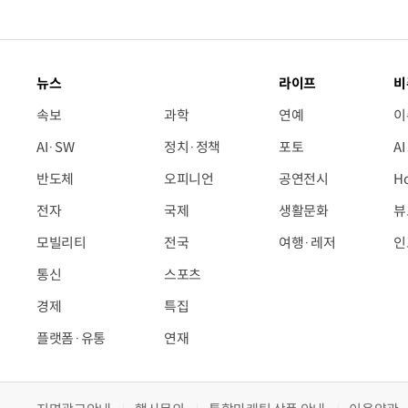
뉴스
라이프
비
속보
과학
연예
이
AI·SW
정치·정책
포토
A
반도체
오피니언
공연전시
H
전자
국제
생활문화
뷰
모빌리티
전국
여행·레저
인
통신
스포츠
경제
특집
플랫폼·유통
연재