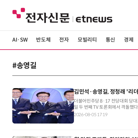
AI·SW
반도체
전자
모빌리티
통신
경제
#송영길
김민석·송영길, 정청래 '리더
더불어민주당 8·17 전당대회 당대
일 두 번째 TV 토론회에서 격돌했
집중 비판한 반면, 정 후보는 두 후
2026-08-05 17:19
들은 이날 서울 여의도 KBS 스튜
정부 성공, 당내 통합 등을 주제로