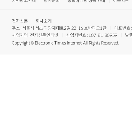
지면광고안내
행사문의
통합마케팅 상품 안내
이용약관
전자신문
회사소개
주소 : 서울시 서초구 양재대로2길 22-16 호반파크1관
대표번호 : 
사업자명 : 전자신문인터넷
사업자번호 : 107-81-80959
발행
Copyright © Electronic Times Internet. All Rights Reserved.