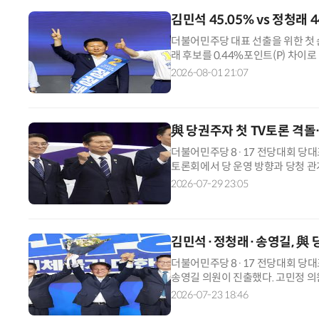
표된 충청권 권리당원 투표 결과 김 후
김민석 45.05% vs 정청래
더불어민주당 대표 선출을 위한 첫
래 후보를 0.44%포인트(P) 차이
각각 순회 경선 합동 연설회를 진행한
2026-08-01 21:07
를 합산한 결과 김 후보가 전체 충청 
했다. 송영길 후보의 득표율은 10.3
與 당권주자 첫 TV토론 격돌…
더불어민주당 8·17 전당대회 당대
토론회에서 당 운영 방향과 당청 관
관계'를 강조하며 정청래 후보를 견
2026-07-29 23:05
워 맞섰다. 김민석 후보는 이날 서
흔들리니 선거 결과가 흔들리고 주
김민석·정청래·송영길, 與 
더불어민주당 8·17 전당대회 당대
송영길 의원이 진출했다. 고민정 의
민주당은 23일 국회 의원회관에서
2026-07-23 18:46
당대표 후보 3명과 최고위원 후보 8