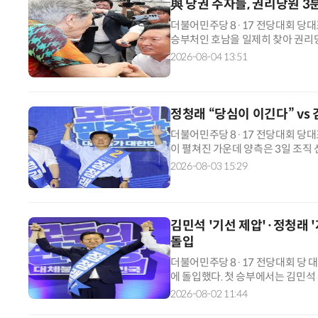
與 당권 주자들, 권리당원 3분
더불어민주당 8·17 전당대회 당대
승부처인 호남을 일제히 찾아 권리당
이 사실상 당권 향배를 좌우할 것으로
2026-08-04 13:51
일 제주·인천과 강원·대구·경북 순
약 33%가 집중된 호남 공략에 집
정청래 “당심이 이긴다” vs
더불어민주당 8·17 전당대회 당대
이 펼쳐진 가운데 양측은 3일 조직
날 일부 민주당 의원들이 김 후보 측
2026-08-03 15:29
에 게시한 것과 관련해 “조직적 오
현수막이 있는데 특정 후보 구호를 
김민석 '기선 제압'·정청래 
돌입
더불어민주당 8·17 전당대회 당 
에 돌입했다. 첫 승부에서는 김민석 
후보는 김 후보를 0.44%포인트(P
2026-08-02 11:44
보는 야구로 치면 1회도 끝나지 않았