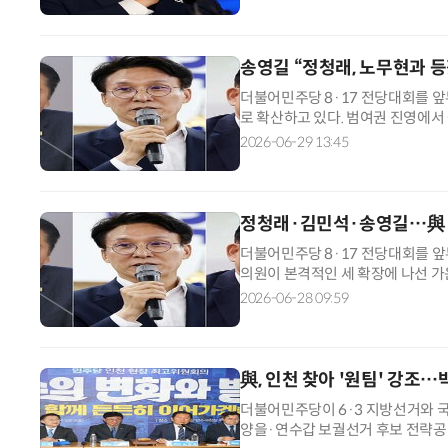
권당인 민주당의 혁신이 필요하다”며
송영길 “정청래, 노무현과 등
더불어민주당 8·17 전당대회를 앞두
로 확산하고 있다. 범여권 진영에서
(친노무현)·친문(친문재인) 계승성
2026-06-29 13:45
KBS 라디오 인터뷰에서 '정청래 
“정 대표는 완전히 노무현 대통령과
정청래·김민석·송영길…與 
더불어민주당 8·17 전당대회를 앞
의원이 본격적인 세 확장에 나선 가
등이 격화되고 있다. 28일 정치권에
2026-06-28 09:59
와 워크숍 등을 잇달아 찾으며 전당
공을 강조하고 있지만 핵심 지지층 
與, 인천 찾아 '원팀' 강
더불어민주당이 6·3 지방선거와 
양을·연수갑 보궐선거 후보 전략공천