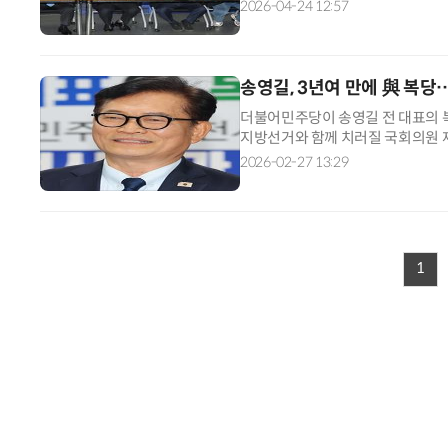
지도부는 24일 인천 연수구청장 
2026-04-24 12:57
송영길, 3년여 만에 與 복당
더불어민주당이 송영길 전 대표의 복당
지방선거와 함께 치러질 국회의원 
에 두고 있다. 박수현 수석대변인은
2026-02-27 13:29
1